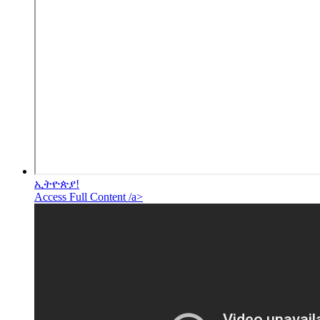
ኢትዮጵያ!
Access Full Content /a>