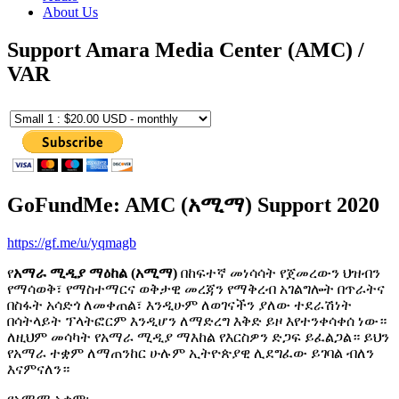
About Us
Support Amara Media Center (AMC) /
VAR
GoFundMe: AMC (አሚማ) Support 2020
https://gf.me/u/yqmagb
የ
አማራ ሚዲያ ማዕከል (አሚማ)
በከፍተኛ መነሳሳት የጀመረውን ህዝብን
የማሳወቅ፣ የማስተማርና ወቅታዊ መረጃን የማቅረብ አገልግሎት በጥራትና
በስፋት አሳድጎ ለመቀጠል፣ እንዲሁም ለወገናችን ያለው ተደራሽነት
በሳትላይት ፕላትፎርም እንዲሆን ለማድረግ እቅድ ይዞ እየተንቀሳቀሰ ነው።
ለዚህም መሳካት የአማራ ሚዲያ ማእከል የእርስዎን ድጋፍ ይፈልጋል። ይህን
የአማራ ተቋም ለማጠንከር ሁሉም ኢትዮጵያዊ ሊደግፈው ይገባል ብለን
እናምናለን።