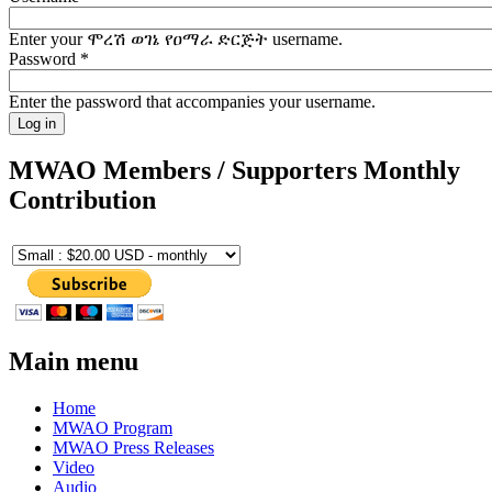
Enter your ሞረሽ ወገኔ የዐማራ ድርጅት username.
Password
*
Enter the password that accompanies your username.
MWAO Members / Supporters Monthly
Contribution
Main menu
Home
MWAO Program
MWAO Press Releases
Video
Audio