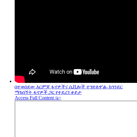
በተወሰደው እርምጃ ፋኖዎችና ሲቪሎች ተገድለዋ'ል- ከጎንደር
ማክሰኝት ፋኖዎች ጋር የተደረገ ቆይታ
Access Full Content /a>