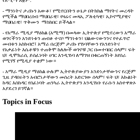
የአሚማ አቋም:
- ማንነትና ታሪኩን አውቆ፣ የሚኖርበትን ሁኔታ በትክክል ማየትና መረዳት
የሚችል ማህበረሰብ ማህበራዊ፣ የዛሬና መጻኢ ፖለቲካዊ፣ ኢኮኖሚያዊና
ማህበራዊ፣ ጥቅሙን ማስከበር ይችላል።
- የአማራ ሚዲያ ማዕከል (አሚማ) በመላው ኢትዮጵያ የሚኖረውን አማራ
ወገናችንን አንድነቱን ጠብቆ ተናቦ ማንነቱን፣ ህልውናውንንና የተፈጥሮ
መብቱን አስከብሮ፤ አማራ በረጅም ታሪኩ የገነባቸውን የአንድነትና
የአቃፊነት እሴቶቹን ተጠቅሞ ከለሎች ወገኖቹ ጋር በመተባበር ሰላም፣ ፍት
ህ፣ ዲሞክራሲ ይሰፈነባት ሀገር እንዲገነባ ለማገዝ በቁርጠኝነት እየሰራ
የሚገኝ የሚዲያ ተቋም ነው።
- አማራ ሚዲያ ማዕከል ሁሉም ኢትዮጵያውያን አንድነታቸውንና የረጅም
ጊዜ ያዳበሩትን አብሮነታቸውን መሰረት አድርገው ሰላም፣ ፍት ህ፣ እኩልነት
ከዳር እሰከዳር የሰፈነባት ጠንካራ ኢትዮጵያን አንዲገነቡ የራሱን አስተዋጽኦ
አያደረገ ይገኛል።
Topics in Focus