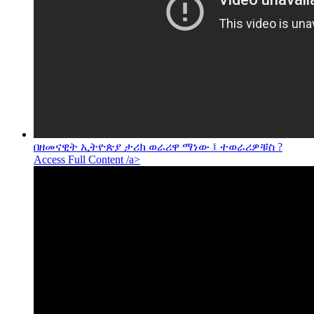
በዘመናዊት ኢትዮጵያ ታሪክ ወራሪዋ ማነው ፤ ተወራሪዎቹስ ?
Access Full Content /a>