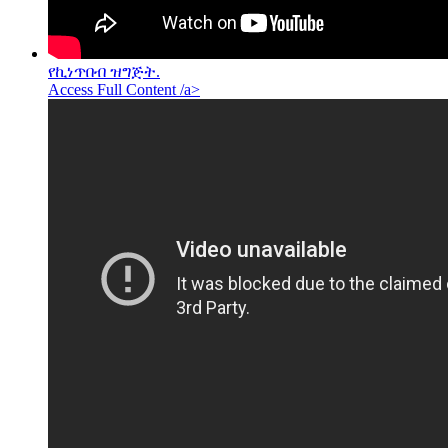
የኪነጥበብ ዝግጅት.
Access Full Content /a>