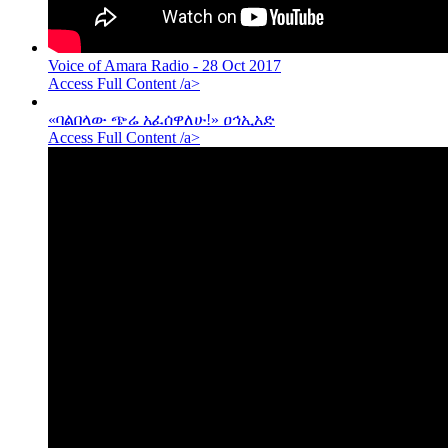
Voice of Amara Radio - 28 Oct 2017
Access Full Content /a>
«ባልበላው ጭሬ አፈሰዋለሁ!» ዐኅኢአድ
Access Full Content /a>