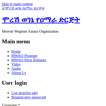
Skip to main content
ሞረሽ ወገኔ የዐማራ ድርጅት
Moresh Wegenie Amara Organization
Main menu
Home
MWAO Program
MWAO Press Releases
Video
Audio
About Us
User login
Log in
(active tab)
Request new password
Username
*