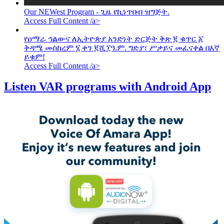
Our NEWest Program - ጊዜ የኪነጥበብ ዝግጅት.
Access Full Content /a>
የዐማራ ኅልውና ለኢትዮጵያ አንድነት ድርጅት ቅጽ ፪ ቁጥር ፩
ቅዳሜ መስከረም ፮ ቀን ፪ሺ፲ዓ.ም. ግድያ፣ ሥቃይና መፈናቀል በእኛ
ይቁም!
Access Full Content /a>
Listen VAR programs with Android App