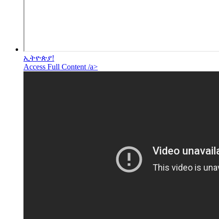
ኢትዮጵያ!
Access Full Content /a>