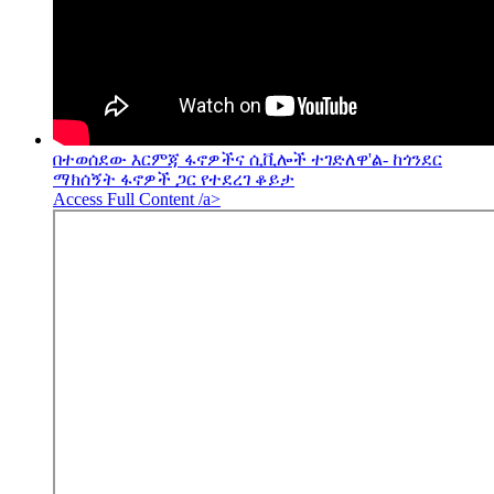
በተወሰደው እርምጃ ፋኖዎችና ሲቪሎች ተገድለዋ'ል- ከጎንደር
ማክሰኝት ፋኖዎች ጋር የተደረገ ቆይታ
Access Full Content /a>