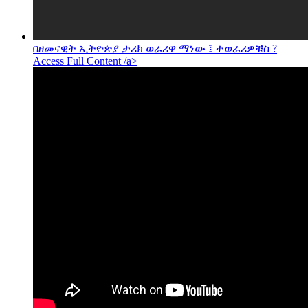
በዘመናዊት ኢትዮጵያ ታሪክ ወራሪዋ ማነው ፤ ተወራሪዎቹስ ?
Access Full Content /a>