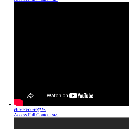
የኪነጥበብ ዝግጅት.
Access Full Content /a>