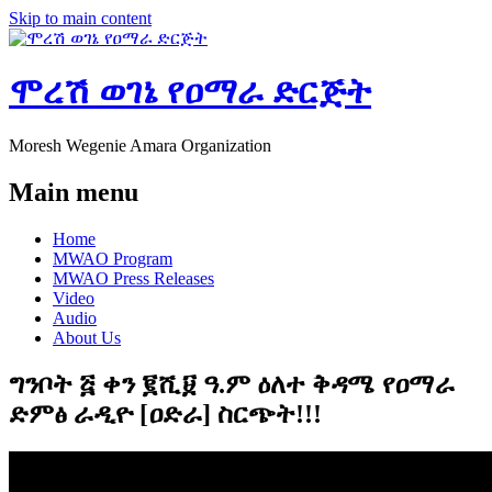
Skip to main content
ሞረሽ ወገኔ የዐማራ ድርጅት
Moresh Wegenie Amara Organization
Main menu
Home
MWAO Program
MWAO Press Releases
Video
Audio
About Us
ግንቦት ፭ ቀን ፪ሺ፱ ዓ.ም ዕለተ ቅዳሜ የዐማራ
ድምፅ ራዲዮ [ዐድራ] ስርጭት!!!