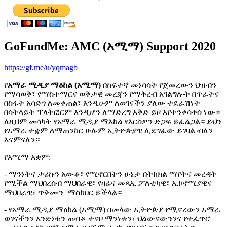
GoFundMe: AMC (አሚማ) Support 2020
https://gf.me/u/yqmagb
የ
አማራ ሚዲያ ማዕከል (አሚማ)
በከፍተኛ መነሳሳት የጀመረውን ህዝብን
የማሳወቅ፣ የማስተማርና ወቅታዊ መረጃን የማቅረብ አገልግሎት በጥራትና
በስፋት አሳድጎ ለመቀጠል፣ እንዲሁም ለወገናችን ያለው ተደራሽነት
በሳትላይት ፕላትፎርም እንዲሆን ለማድረግ እቅድ ይዞ እየተንቀሳቀሰ ነው።
ለዚህም መሳካት የአማራ ሚዲያ ማእከል የእርስዎን ድጋፍ ይፈልጋል። ይህን
የአማራ ተቋም ለማጠንከር ሁሉም ኢትዮጵያዊ ሊደግፈው ይገባል ብለን
እናምናለን።
የአሚማ አቋም:
- ማንነትና ታሪኩን አውቆ፣ የሚኖርበትን ሁኔታ በትክክል ማየትና መረዳት
የሚችል ማህበረሰብ ማህበራዊ፣ የዛሬና መጻኢ ፖለቲካዊ፣ ኢኮኖሚያዊና
ማህበራዊ፣ ጥቅሙን ማስከበር ይችላል።
- የአማራ ሚዲያ ማዕከል (አሚማ) በመላው ኢትዮጵያ የሚኖረውን አማራ
ወገናችንን አንድነቱን ጠብቆ ተናቦ ማንነቱን፣ ህልውናውንንና የተፈጥሮ