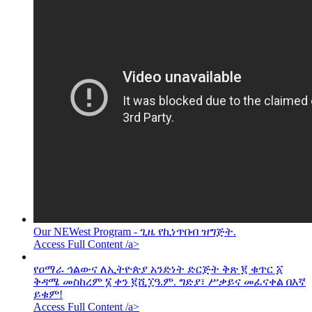
Our NEWest Program - ጊዜ የኪነጥበብ ዝግጅት.
Access Full Content /a>
የዐማራ ኅልውና ለኢትዮጵያ አንድነት ድርጅት ቅጽ ፪ ቁጥር ፩
ቅዳሜ መስከረም ፮ ቀን ፪ሺ፲ዓ.ም. ግድያ፣ ሥቃይና መፈናቀል በእኛ
ይቁም!
Access Full Content /a>