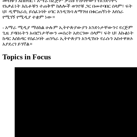
መብቱን አስከብሮ፤ አማራ በረጅም ታሪኩ የገነባቸውን የአንድነትና
የአቃፊነት እሴቶቹን ተጠቅሞ ከለሎች ወገኖቹ ጋር በመተባበር ሰላም፣ ፍት
ህ፣ ዲሞክራሲ ይሰፈነባት ሀገር እንዲገነባ ለማገዝ በቁርጠኝነት እየሰራ
የሚገኝ የሚዲያ ተቋም ነው።
- አማራ ሚዲያ ማዕከል ሁሉም ኢትዮጵያውያን አንድነታቸውንና የረጅም
ጊዜ ያዳበሩትን አብሮነታቸውን መሰረት አድርገው ሰላም፣ ፍት ህ፣ እኩልነት
ከዳር እሰከዳር የሰፈነባት ጠንካራ ኢትዮጵያን አንዲገነቡ የራሱን አስተዋጽኦ
አያደረገ ይገኛል።
Topics in Focus