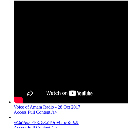
Voice of Amara Radio - 28 Oct 2017
Access Full Content /a>
«ባልበላው ጭሬ አፈሰዋለሁ!» ዐኅኢአድ
Access Full Content /a>