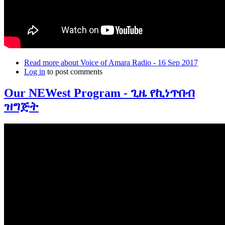
Read more
about Voice of Amara Radio - 16 Sep 2017
Log in
to post comments
Our NEWest Program - ጊዜ የኪነጥበብ
ዝግጅት