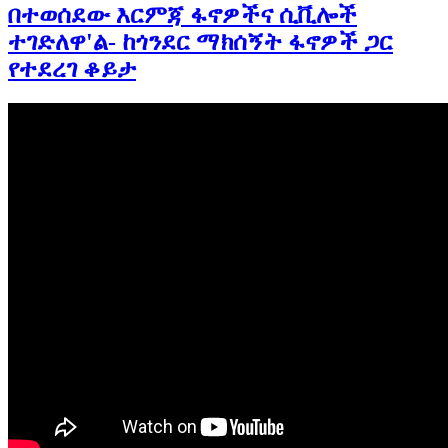
በተወሰደው እርምጃ ፋኖዎችና ሲቪሎች
ተገድለዋ'ል- ከጎንደር ማክሰኝት ፋኖዎች ጋር
የተደረገ ቆይታ