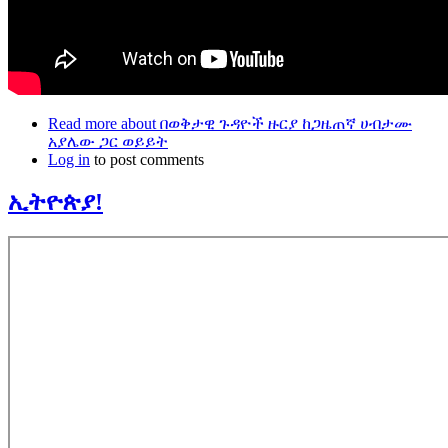
Read more
about በወቅታዊ ጉዳዮች ዙርያ ከጋዜጠኛ ሀብታሙ
አያሌው ጋር ወይይት
Log in
to post comments
ኢትዮጵያ!