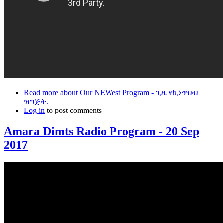
Read more
about Our NEWest Program - ጊዜ የኪነጥበብ
ዝግጅት.
Log in
to post comments
Amara Dimts Radio Program - 20 Sep
2017