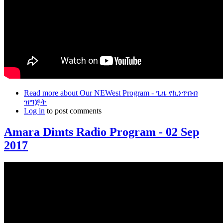
Read more
about Our NEWest Program - ጊዜ የኪነጥበብ
ዝግጅት
Log in
to post comments
Amara Dimts Radio Program - 02 Sep
2017