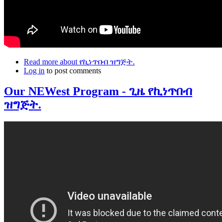
Read more
about የኪነጥበብ ዝግጅት.
Log in
to post comments
Our NEWest Program - ጊዜ የኪነጥበብ
ዝግጅት.