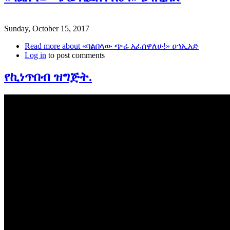
Sunday, October 15, 2017
Read more
about «ባልበላው ጭሬ አፈሰዋለሁ!» ዐኅኢአድ
Log in
to post comments
የኪነጥበብ ዝግጅት.