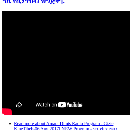
ግዜ የኪነጥበብ ዝግጅት].
Read more
about Amara Dimts Radio Program - Gizie
KineTibeb-06 Aug 2017[ NEW Program - ግዜ የኪነጥበብ