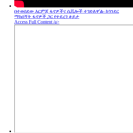
በተወሰደው እርምጃ ፋኖዎችና ሲቪሎች ተገድለዋ'ል- ከጎንደር
ማክሰኝት ፋኖዎች ጋር የተደረገ ቆይታ
Access Full Content /a>