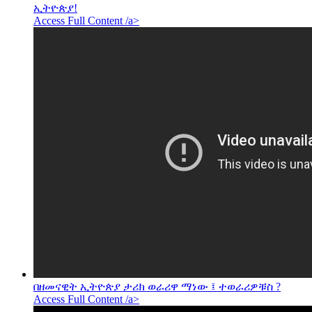
ኢትዮጵያ!
Access Full Content /a>
በዘመናዊት ኢትዮጵያ ታሪክ ወራሪዋ ማነው ፤ ተወራሪዎቹስ ?
Access Full Content /a>