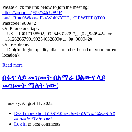
Please click the link below to join the meeting:
https://zoom.us/j/99254632899?
pwd=Rmo0WkxwdFkvWnhNYTEycTlEWTFEQT09
Passcode: 980942
Or iPhone one-tap :
US: +13017158592,,99254632899#,,,,,,0#,,980942# or
+13126266799,,99254632899#,,,,,,0#,,980942#
Or Telephone:
Dial(for higher quality, dial a number based on your current
location):
Read more
በፋኖ ላይ መዝመት በአማራ ህልውና ላይ
መዝመት ማለት ነው!
Thursday, August 11, 2022
Read more
about በፋኖ ላይ መዝመት በአማራ ህልውና ላይ
መዝመት ማለት ነው!
Log in
to post comments