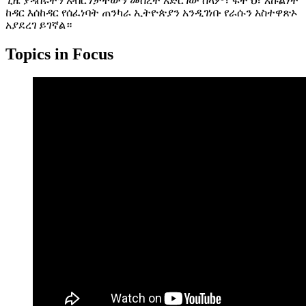
ጊዜ ያዳበሩትን አብሮነታቸውን መሰረት አድርገው ሰላም፣ ፍት ህ፣ እኩልነት
ከዳር እሰከዳር የሰፈነባት ጠንካራ ኢትዮጵያን አንዲገነቡ የራሱን አስተዋጽኦ
አያደረገ ይገኛል።
Topics in Focus