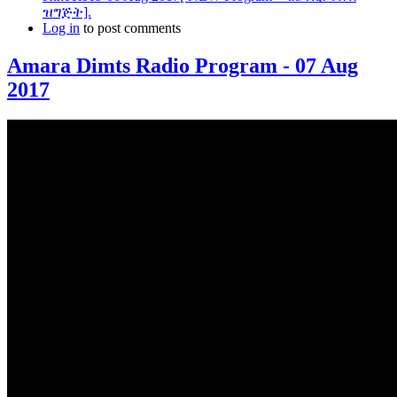
ዝግጅት].
Log in
to post comments
Amara Dimts Radio Program - 07 Aug
2017