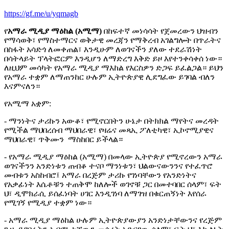
https://gf.me/u/yqmagb
የ
አማራ ሚዲያ ማዕከል (አሚማ)
በከፍተኛ መነሳሳት የጀመረውን ህዝብን
የማሳወቅ፣ የማስተማርና ወቅታዊ መረጃን የማቅረብ አገልግሎት በጥራትና
በስፋት አሳድጎ ለመቀጠል፣ እንዲሁም ለወገናችን ያለው ተደራሽነት
በሳትላይት ፕላትፎርም እንዲሆን ለማድረግ እቅድ ይዞ እየተንቀሳቀሰ ነው።
ለዚህም መሳካት የአማራ ሚዲያ ማእከል የእርስዎን ድጋፍ ይፈልጋል። ይህን
የአማራ ተቋም ለማጠንከር ሁሉም ኢትዮጵያዊ ሊደግፈው ይገባል ብለን
እናምናለን።
የአሚማ አቋም:
- ማንነትና ታሪኩን አውቆ፣ የሚኖርበትን ሁኔታ በትክክል ማየትና መረዳት
የሚችል ማህበረሰብ ማህበራዊ፣ የዛሬና መጻኢ ፖለቲካዊ፣ ኢኮኖሚያዊና
ማህበራዊ፣ ጥቅሙን ማስከበር ይችላል።
- የአማራ ሚዲያ ማዕከል (አሚማ) በመላው ኢትዮጵያ የሚኖረውን አማራ
ወገናችንን አንድነቱን ጠብቆ ተናቦ ማንነቱን፣ ህልውናውንንና የተፈጥሮ
መብቱን አስከብሮ፤ አማራ በረጅም ታሪኩ የገነባቸውን የአንድነትና
የአቃፊነት እሴቶቹን ተጠቅሞ ከለሎች ወገኖቹ ጋር በመተባበር ሰላም፣ ፍት
ህ፣ ዲሞክራሲ ይሰፈነባት ሀገር እንዲገነባ ለማገዝ በቁርጠኝነት እየሰራ
የሚገኝ የሚዲያ ተቋም ነው።
- አማራ ሚዲያ ማዕከል ሁሉም ኢትዮጵያውያን አንድነታቸውንና የረጅም