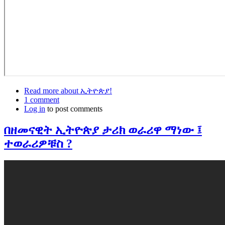
Read more
about ኢትዮጵያ!
1 comment
Log in
to post comments
በዘመናዊት ኢትዮጵያ ታሪክ ወራሪዋ ማነው ፤
ተወራሪዎቹስ ?