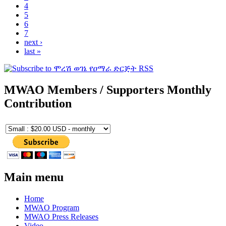
4
5
6
7
next ›
last »
MWAO Members / Supporters Monthly
Contribution
Main menu
Home
MWAO Program
MWAO Press Releases
Video