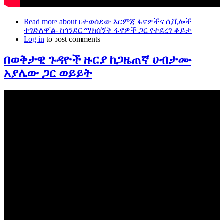
Read more
about በተወሰደው እርምጃ ፋኖዎችና ሲቪሎች
ተገድለዋ'ል- ከጎንደር ማክሰኝት ፋኖዎች ጋር የተደረገ ቆይታ
Log in
to post comments
በወቅታዊ ጉዳዮች ዙርያ ከጋዜጠኛ ሀብታሙ
አያሌው ጋር ወይይት