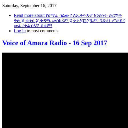
Saturday, September 16, 2017
Read more
about የዐማራ ኅልውና ለኢትዮጵያ አንድነት ድርጅት
ቅጽ ፪ ቁጥር ፩ ቅዳሜ መስከረም ፮ ቀን ፪ሺ፲ዓ.ም. ግድያ፣ ሥቃይና
መፈናቀል በእኛ ይቁም!
Log in
to post comments
Voice of Amara Radio - 16 Sep 2017