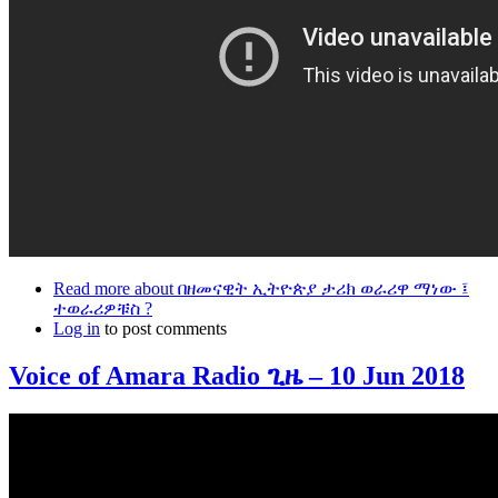
Read more
about በዘመናዊት ኢትዮጵያ ታሪክ ወራሪዋ ማነው ፤
ተወራሪዎቹስ ?
Log in
to post comments
Voice of Amara Radio ጊዜ – 10 Jun 2018