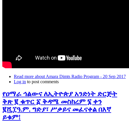
Read more
about Amara Dimts Radio Program - 20 Sep 2017
Log in
to post comments
የዐማራ ኅልውና ለኢትዮጵያ አንድነት ድርጅት
ቅጽ ፪ ቁጥር ፩ ቅዳሜ መስከረም ፮ ቀን
፪ሺ፲ዓ.ም. ግድያ፣ ሥቃይና መፈናቀል በእኛ
ይቁም!