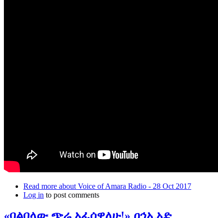
Read more
about Voice of Amara Radio - 28 Oct 2017
Log in
to post comments
«ባልበላው ጭሬ አፈሰዋለሁ!» ዐኅኢአድ