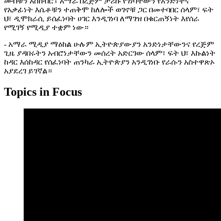
መብቱን አስከብሮ፤ አማራ በረጅም ታሪኩ የገነባቸውን የአንድነትና
የአቃፊነት እሴቶቹን ተጠቅሞ ከለሎች ወገኖቹ ጋር በመተባበር ሰላም፣ ፍት
ህ፣ ዲሞክራሲ ይሰፈነባት ሀገር እንዲገነባ ለማገዝ በቁርጠኝነት እየሰራ
የሚገኝ የሚዲያ ተቋም ነው።
- አማራ ሚዲያ ማዕከል ሁሉም ኢትዮጵያውያን አንድነታቸውንና የረጅም
ጊዜ ያዳበሩትን አብሮነታቸውን መሰረት አድርገው ሰላም፣ ፍት ህ፣ እኩልነት
ከዳር እሰከዳር የሰፈነባት ጠንካራ ኢትዮጵያን አንዲገነቡ የራሱን አስተዋጽኦ
አያደረገ ይገኛል።
Topics in Focus