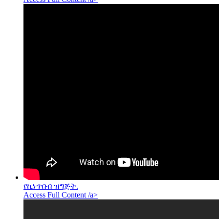
የኪነጥበብ ዝግጅት.
Access Full Content /a>