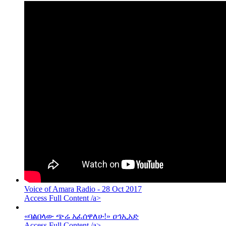
Voice of Amara Radio - 28 Oct 2017
Access Full Content /a>
«ባልበላው ጭሬ አፈሰዋለሁ!» ዐኅኢአድ
Access Full Content /a>