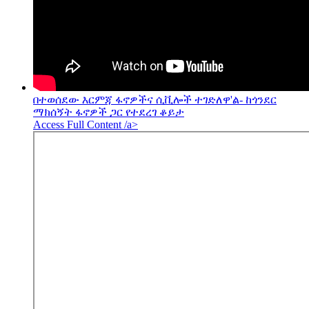
በተወሰደው እርምጃ ፋኖዎችና ሲቪሎች ተገድለዋ'ል- ከጎንደር
ማክሰኝት ፋኖዎች ጋር የተደረገ ቆይታ
Access Full Content /a>