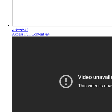
ኢትዮጵያ!
Access Full Content /a>