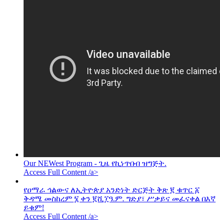
Our NEWest Program - ጊዜ የኪነጥበብ ዝግጅት.
Access Full Content /a>
የዐማራ ኅልውና ለኢትዮጵያ አንድነት ድርጅት ቅጽ ፪ ቁጥር ፩
ቅዳሜ መስከረም ፮ ቀን ፪ሺ፲ዓ.ም. ግድያ፣ ሥቃይና መፈናቀል በእኛ
ይቁም!
Access Full Content /a>