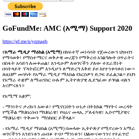
GoFundMe: AMC (አሚማ) Support 2020
https://gf.me/u/yqmagb
የ
አማራ ሚዲያ ማዕከል (አሚማ)
በከፍተኛ መነሳሳት የጀመረውን ህዝብን
የማሳወቅ፣ የማስተማርና ወቅታዊ መረጃን የማቅረብ አገልግሎት በጥራትና
በስፋት አሳድጎ ለመቀጠል፣ እንዲሁም ለወገናችን ያለው ተደራሽነት
በሳትላይት ፕላትፎርም እንዲሆን ለማድረግ እቅድ ይዞ እየተንቀሳቀሰ ነው።
ለዚህም መሳካት የአማራ ሚዲያ ማእከል የእርስዎን ድጋፍ ይፈልጋል። ይህን
የአማራ ተቋም ለማጠንከር ሁሉም ኢትዮጵያዊ ሊደግፈው ይገባል ብለን
እናምናለን።
የአሚማ አቋም:
- ማንነትና ታሪኩን አውቆ፣ የሚኖርበትን ሁኔታ በትክክል ማየትና መረዳት
የሚችል ማህበረሰብ ማህበራዊ፣ የዛሬና መጻኢ ፖለቲካዊ፣ ኢኮኖሚያዊና
ማህበራዊ፣ ጥቅሙን ማስከበር ይችላል።
- የአማራ ሚዲያ ማዕከል (አሚማ) በመላው ኢትዮጵያ የሚኖረውን አማራ
ወገናችንን አንድነቱን ጠብቆ ተናቦ ማንነቱን፣ ህልውናውንንና የተፈጥሮ