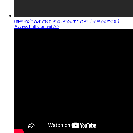
በዘመናዊት ኢትዮጵያ ታሪክ ወራሪዋ ማነው ፤ ተወራሪዎቹስ ?
Access Full Content /a>