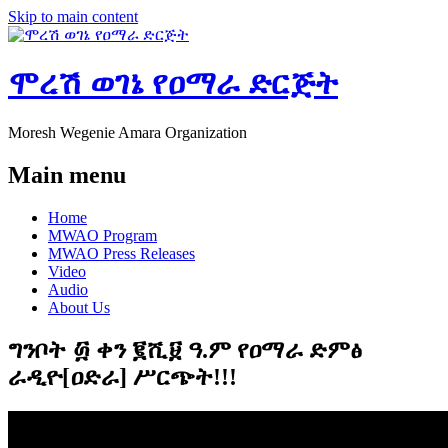
Skip to main content
ሞረሽ ወገኔ የዐማራ ድርጅት
Moresh Wegenie Amara Organization
Main menu
Home
MWAO Program
MWAO Press Releases
Video
Audio
About Us
ግንቦት ፴ ቀን ፪ሺ፱ ዓ.ም የዐማራ ድምፅ
ራዲዮ[ዐድራ] ሥርጭት!!!