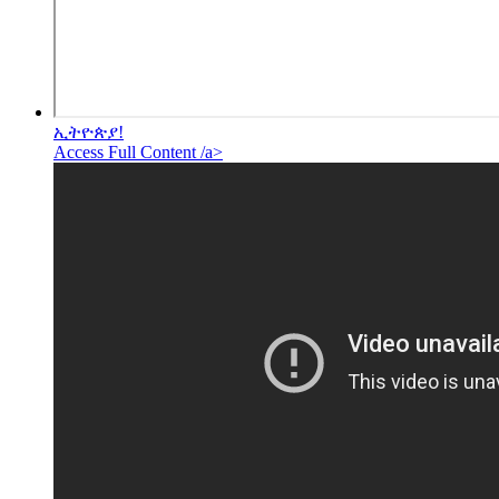
ኢትዮጵያ!
Access Full Content /a>