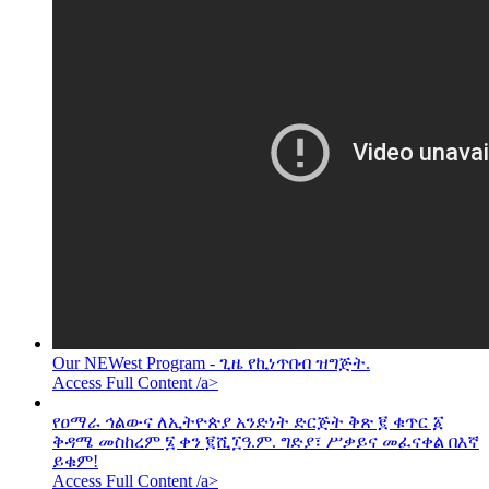
Our NEWest Program - ጊዜ የኪነጥበብ ዝግጅት.
Access Full Content /a>
የዐማራ ኅልውና ለኢትዮጵያ አንድነት ድርጅት ቅጽ ፪ ቁጥር ፩
ቅዳሜ መስከረም ፮ ቀን ፪ሺ፲ዓ.ም. ግድያ፣ ሥቃይና መፈናቀል በእኛ
ይቁም!
Access Full Content /a>