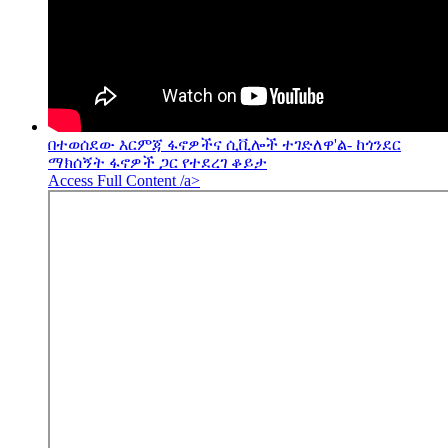
በተወሰደው እርምጃ ፋኖዎችና ሲቪሎች ተገድለዋ'ል- ከጎንደር
ማክሰኝት ፋኖዎች ጋር የተደረገ ቆይታ
Access Full Content /a>