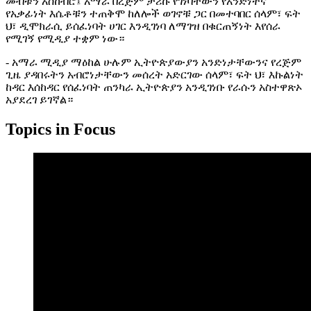
መብቱን አስከብሮ፤ አማራ በረጅም ታሪኩ የገነባቸውን የአንድነትና
የአቃፊነት እሴቶቹን ተጠቅሞ ከለሎች ወገኖቹ ጋር በመተባበር ሰላም፣ ፍት
ህ፣ ዲሞክራሲ ይሰፈነባት ሀገር እንዲገነባ ለማገዝ በቁርጠኝነት እየሰራ
የሚገኝ የሚዲያ ተቋም ነው።
- አማራ ሚዲያ ማዕከል ሁሉም ኢትዮጵያውያን አንድነታቸውንና የረጅም
ጊዜ ያዳበሩትን አብሮነታቸውን መሰረት አድርገው ሰላም፣ ፍት ህ፣ እኩልነት
ከዳር እሰከዳር የሰፈነባት ጠንካራ ኢትዮጵያን አንዲገነቡ የራሱን አስተዋጽኦ
አያደረገ ይገኛል።
Topics in Focus