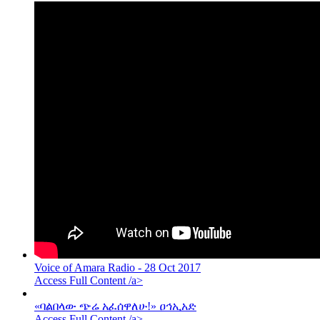
Voice of Amara Radio - 28 Oct 2017
Access Full Content /a>
«ባልበላው ጭሬ አፈሰዋለሁ!» ዐኅኢአድ
Access Full Content /a>