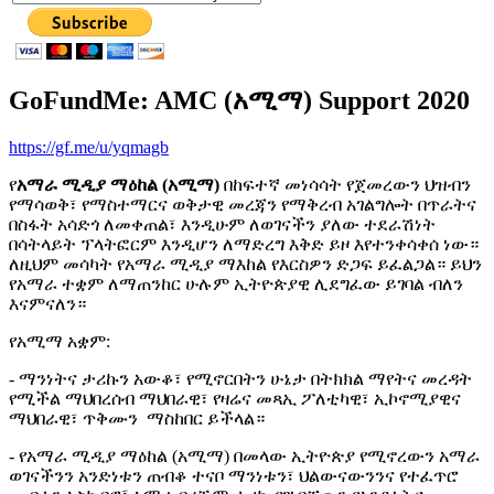
GoFundMe: AMC (አሚማ) Support 2020
https://gf.me/u/yqmagb
የ
አማራ ሚዲያ ማዕከል (አሚማ)
በከፍተኛ መነሳሳት የጀመረውን ህዝብን
የማሳወቅ፣ የማስተማርና ወቅታዊ መረጃን የማቅረብ አገልግሎት በጥራትና
በስፋት አሳድጎ ለመቀጠል፣ እንዲሁም ለወገናችን ያለው ተደራሽነት
በሳትላይት ፕላትፎርም እንዲሆን ለማድረግ እቅድ ይዞ እየተንቀሳቀሰ ነው።
ለዚህም መሳካት የአማራ ሚዲያ ማእከል የእርስዎን ድጋፍ ይፈልጋል። ይህን
የአማራ ተቋም ለማጠንከር ሁሉም ኢትዮጵያዊ ሊደግፈው ይገባል ብለን
እናምናለን።
የአሚማ አቋም:
- ማንነትና ታሪኩን አውቆ፣ የሚኖርበትን ሁኔታ በትክክል ማየትና መረዳት
የሚችል ማህበረሰብ ማህበራዊ፣ የዛሬና መጻኢ ፖለቲካዊ፣ ኢኮኖሚያዊና
ማህበራዊ፣ ጥቅሙን ማስከበር ይችላል።
- የአማራ ሚዲያ ማዕከል (አሚማ) በመላው ኢትዮጵያ የሚኖረውን አማራ
ወገናችንን አንድነቱን ጠብቆ ተናቦ ማንነቱን፣ ህልውናውንንና የተፈጥሮ