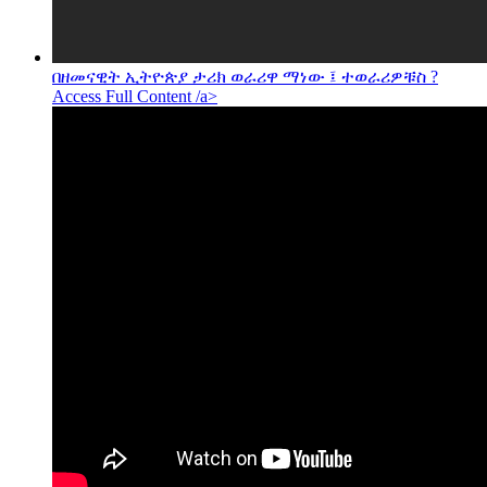
በዘመናዊት ኢትዮጵያ ታሪክ ወራሪዋ ማነው ፤ ተወራሪዎቹስ ?
Access Full Content /a>