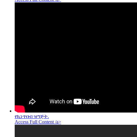
የኪነጥበብ ዝግጅት.
Access Full Content /a>