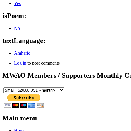
Yes
isPoem:
No
textLanguage:
Amharic
Log in
to post comments
MWAO Members / Supporters Monthly Co
Main menu
Home