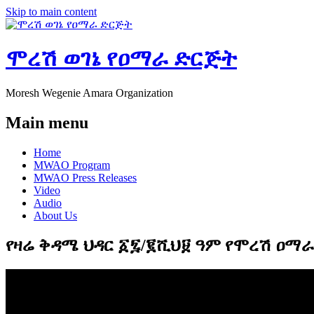
Skip to main content
ሞረሽ ወገኔ የዐማራ ድርጅት
Moresh Wegenie Amara Organization
Main menu
Home
MWAO Program
MWAO Press Releases
Video
Audio
About Us
የዛሬ ቅዳሜ ህዳር ፩፯/፪ሺህ፱ ዓም የሞረሽ ዐማ