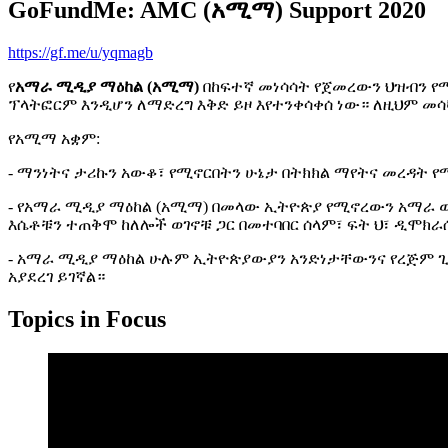
GoFundMe: AMC (አሚማ) Support 2020
https://gf.me/u/yqmagb
የ
አማራ ሚዲያ ማዕከል (አሚማ)
በከፍተኛ መነሳሳት የጀመረውን ህዝብን የ
ፕላትፎርም እንዲሆን ለማድረግ እቅድ ይዞ እየተንቀሳቀሰ ነው። ለዚህም መ
የአሚማ አቋም:
- ማንነትና ታሪኩን አውቆ፣ የሚኖርበትን ሁኔታ በትክክል ማየትና መረዳት 
- የአማራ ሚዲያ ማዕከል (አሚማ) በመላው ኢትዮጵያ የሚኖረውን አማራ ወገ
እሴቶቹን ተጠቅሞ ከለሎች ወገኖቹ ጋር በመተባበር ሰላም፣ ፍት ህ፣ ዲሞክራሲ
- አማራ ሚዲያ ማዕከል ሁሉም ኢትዮጵያውያን አንድነታቸውንና የረጅም ጊዜ 
አያደረገ ይገኛል።
Topics in Focus