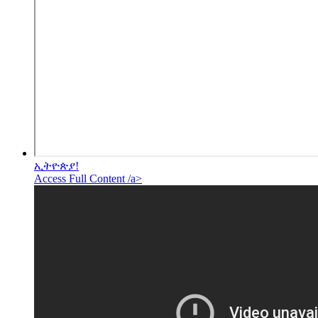
ኢትዮጵያ!
Access Full Content /a>