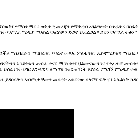
ማሳወቅ፣ የማስተማርና ወቅታዊ መረጃን የማቅረብ አገልግሎት በጥራትና በስፋት
ሳካት የአማራ ሚዲያ ማእከል የእርስዎን ድጋፍ ይፈልጋል። ይህን የአማራ ተቋ
የሚችል ማህበረሰብ ማህበራዊ፣ የዛሬና መጻኢ ፖለቲካዊ፣ ኢኮኖሚያዊና ማህበ
ናችንን አንድነቱን ጠብቆ ተናቦ ማንነቱን፣ ህልውናውንንና የተፈጥሮ መብቱን 
 ይሰፈነባት ሀገር እንዲገነባ ለማገዝ በቁርጠኝነት እየሰራ የሚገኝ የሚዲያ ተ
ያዳበሩትን አብሮነታቸውን መሰረት አድርገው ሰላም፣ ፍት ህ፣ እኩልነት ከዳር 