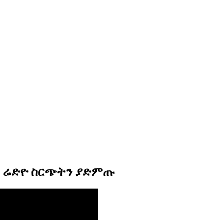
ራ ሬድዮ ስርጭትን ያድምጡ