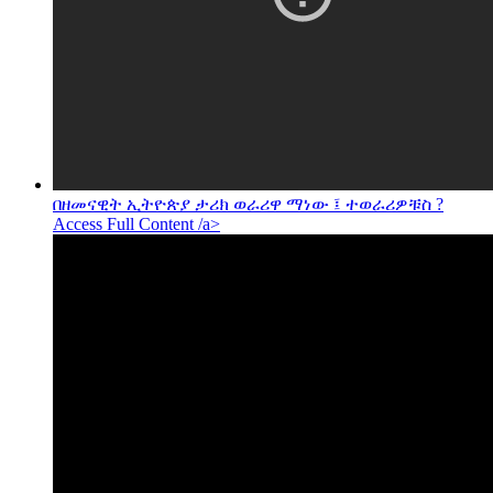
በዘመናዊት ኢትዮጵያ ታሪክ ወራሪዋ ማነው ፤ ተወራሪዎቹስ ?
Access Full Content /a>