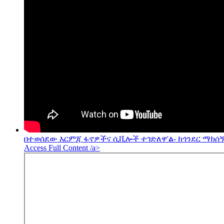
በተወሰደው እርምጃ ፋኖዎችና ሲቪሎች ተገድለዋ'ል- ከጎንደር ማክሰኝ
Access Full Content /a>