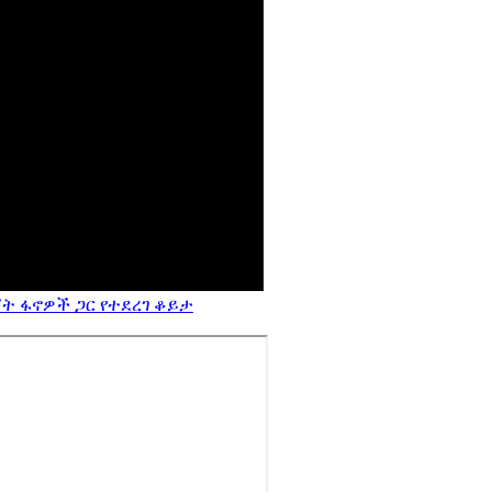
ት ፋኖዎች ጋር የተደረገ ቆይታ