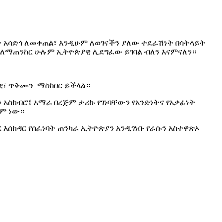
 አሳድጎ ለመቀጠል፣ እንዲሁም ለወገናችን ያለው ተደራሽነት በሳትላይት
ም ለማጠንከር ሁሉም ኢትዮጵያዊ ሊደግፈው ይገባል ብለን እናምናለን።
ራዊ፣ ጥቅሙን ማስከበር ይችላል።
አስከብሮ፤ አማራ በረጅም ታሪኩ የገነባቸውን የአንድነትና የአቃፊነት
ቋም ነው።
እሰከዳር የሰፈነባት ጠንካራ ኢትዮጵያን አንዲገነቡ የራሱን አስተዋጽኦ