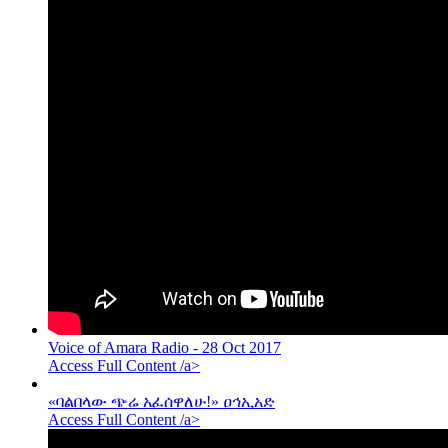
Voice of Amara Radio - 28 Oct 2017
Access Full Content /a>
«ባልበላው ጭሬ አፈሰዋለሁ!» ዐኅኢአድ
Access Full Content /a>