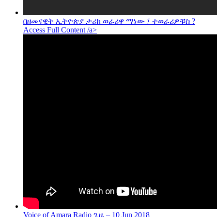
በዘመናዊት ኢትዮጵያ ታሪክ ወራሪዋ ማነው ፤ ተወራሪዎቹስ ?
Access Full Content /a>
Voice of Amara Radio ጊዜ – 10 Jun 2018