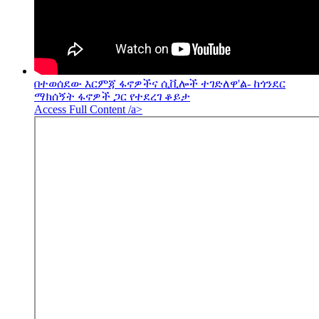
በተወሰደው እርምጃ ፋኖዎችና ሲቪሎች ተገድለዋ'ል- ከጎንደር
ማክሰኝት ፋኖዎች ጋር የተደረገ ቆይታ
Access Full Content /a>