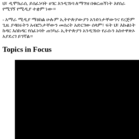
ህ፣ ዲሞክራሲ ይሰፈነባት ሀገር እንዲገነባ ለማገዝ በቁርጠኝነት እየሰራ
የሚገኝ የሚዲያ ተቋም ነው።
- አማራ ሚዲያ ማዕከል ሁሉም ኢትዮጵያውያን አንድነታቸውንና የረጅም
ጊዜ ያዳበሩትን አብሮነታቸውን መሰረት አድርገው ሰላም፣ ፍት ህ፣ እኩልነት
ከዳር እሰከዳር የሰፈነባት ጠንካራ ኢትዮጵያን አንዲገነቡ የራሱን አስተዋጽኦ
አያደረገ ይገኛል።
Topics in Focus