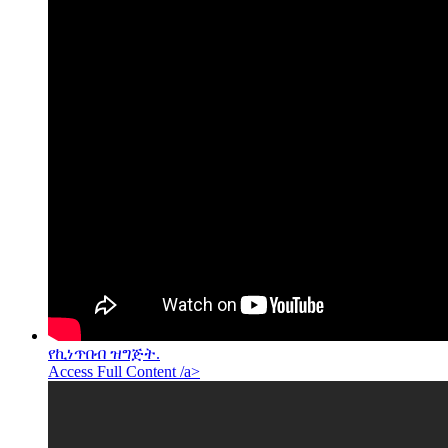
የኪነጥበብ ዝግጅት.
Access Full Content /a>