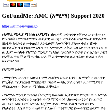
GoFundMe: AMC (አሚማ) Support 2020
https://gf.me/u/yqmagb
የ
አማራ ሚዲያ ማዕከል (አሚማ)
በከፍተኛ መነሳሳት የጀመረውን ህዝብን
የማሳወቅ፣ የማስተማርና ወቅታዊ መረጃን የማቅረብ አገልግሎት በጥራትና
በስፋት አሳድጎ ለመቀጠል፣ እንዲሁም ለወገናችን ያለው ተደራሽነት
በሳትላይት ፕላትፎርም እንዲሆን ለማድረግ እቅድ ይዞ እየተንቀሳቀሰ ነው።
ለዚህም መሳካት የአማራ ሚዲያ ማእከል የእርስዎን ድጋፍ ይፈልጋል። ይህን
የአማራ ተቋም ለማጠንከር ሁሉም ኢትዮጵያዊ ሊደግፈው ይገባል ብለን
እናምናለን።
የአሚማ አቋም:
- ማንነትና ታሪኩን አውቆ፣ የሚኖርበትን ሁኔታ በትክክል ማየትና መረዳት
የሚችል ማህበረሰብ ማህበራዊ፣ የዛሬና መጻኢ ፖለቲካዊ፣ ኢኮኖሚያዊና
ማህበራዊ፣ ጥቅሙን ማስከበር ይችላል።
- የአማራ ሚዲያ ማዕከል (አሚማ) በመላው ኢትዮጵያ የሚኖረውን አማራ
ወገናችንን አንድነቱን ጠብቆ ተናቦ ማንነቱን፣ ህልውናውንንና የተፈጥሮ
መብቱን አስከብሮ፤ አማራ በረጅም ታሪኩ የገነባቸውን የአንድነትና
የአቃፊነት እሴቶቹን ተጠቅሞ ከለሎች ወገኖቹ ጋር በመተባበር ሰላም፣ ፍት