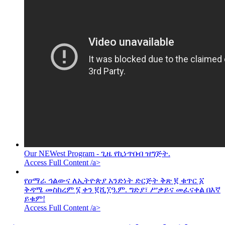
Our NEWest Program - ጊዜ የኪነጥበብ ዝግጅት.
Access Full Content /a>
የዐማራ ኅልውና ለኢትዮጵያ አንድነት ድርጅት ቅጽ ፪ ቁጥር ፩
ቅዳሜ መስከረም ፮ ቀን ፪ሺ፲ዓ.ም. ግድያ፣ ሥቃይና መፈናቀል በእኛ
ይቁም!
Access Full Content /a>