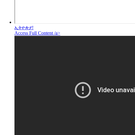
ኢትዮጵያ!
Access Full Content /a>