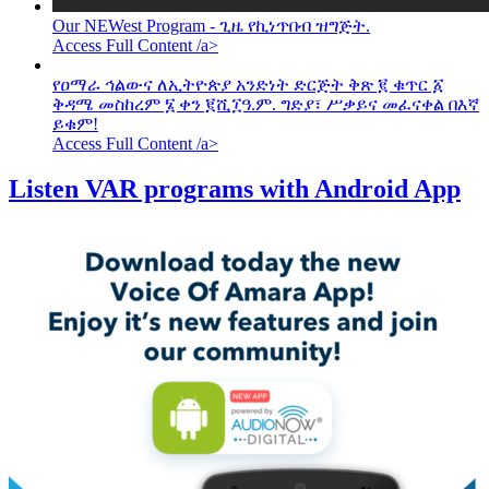
Our NEWest Program - ጊዜ የኪነጥበብ ዝግጅት.
Access Full Content /a>
የዐማራ ኅልውና ለኢትዮጵያ አንድነት ድርጅት ቅጽ ፪ ቁጥር ፩
ቅዳሜ መስከረም ፮ ቀን ፪ሺ፲ዓ.ም. ግድያ፣ ሥቃይና መፈናቀል በእኛ
ይቁም!
Access Full Content /a>
Listen VAR programs with Android App