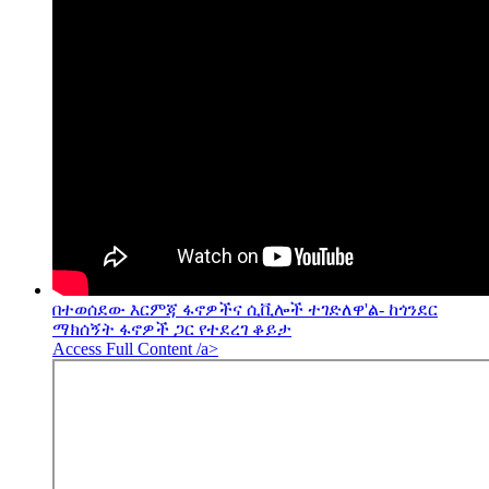
በተወሰደው እርምጃ ፋኖዎችና ሲቪሎች ተገድለዋ'ል- ከጎንደር
ማክሰኝት ፋኖዎች ጋር የተደረገ ቆይታ
Access Full Content /a>