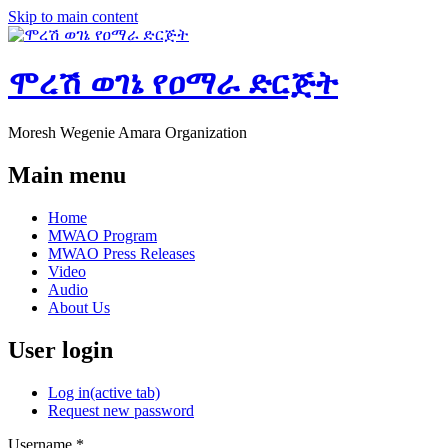
Skip to main content
ሞረሽ ወገኔ የዐማራ ድርጅት
Moresh Wegenie Amara Organization
Main menu
Home
MWAO Program
MWAO Press Releases
Video
Audio
About Us
User login
Log in
(active tab)
Request new password
Username
*