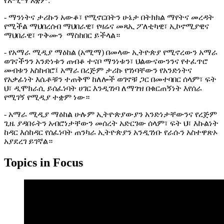
የአሚማ አቋም:
- ማንነትና ታሪኩን አውቆ፣ የሚኖርበትን ሁኔታ በትክክል ማየትና መረዳት
የሚችል ማህበረሰብ ማህበራዊ፣ የዛሬና መጻኢ ፖለቲካዊ፣ ኢኮኖሚያዊና
ማህበራዊ፣ ጥቅሙን ማስከበር ይችላል።
- የአማራ ሚዲያ ማዕከል (አሚማ) በመላው ኢትዮጵያ የሚኖረውን አማራ
ወገናችንን አንድነቱን ጠብቆ ተናቦ ማንነቱን፣ ህልውናውንንና የተፈጥሮ
መብቱን አስከብሮ፤ አማራ በረጅም ታሪኩ የገነባቸውን የአንድነትና
የአቃፊነት እሴቶቹን ተጠቅሞ ከለሎች ወገኖቹ ጋር በመተባበር ሰላም፣ ፍት
ህ፣ ዲሞክራሲ ይሰፈነባት ሀገር እንዲገነባ ለማገዝ በቁርጠኝነት እየሰራ
የሚገኝ የሚዲያ ተቋም ነው።
- አማራ ሚዲያ ማዕከል ሁሉም ኢትዮጵያውያን አንድነታቸውንና የረጅም
ጊዜ ያዳበሩትን አብሮነታቸውን መሰረት አድርገው ሰላም፣ ፍት ህ፣ እኩልነት
ከዳር እሰከዳር የሰፈነባት ጠንካራ ኢትዮጵያን አንዲገነቡ የራሱን አስተዋጽኦ
አያደረገ ይገኛል።
Topics in Focus