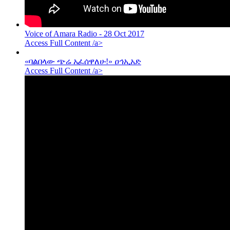
Voice of Amara Radio - 28 Oct 2017
Access Full Content /a>
«ባልበላው ጭሬ አፈሰዋለሁ!» ዐኅኢአድ
Access Full Content /a>