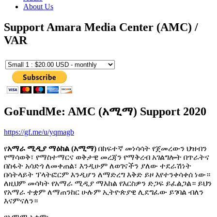
About Us
Support Amara Media Center (AMC) /
VAR
GoFundMe: AMC (አሚማ) Support 2020
https://gf.me/u/yqmagb
የ
አማራ ሚዲያ ማዕከል (አሚማ)
በከፍተኛ መነሳሳት የጀመረውን ህዝብን
የማሳወቅ፣ የማስተማርና ወቅታዊ መረጃን የማቅረብ አገልግሎት በጥራትና
በስፋት አሳድጎ ለመቀጠል፣ እንዲሁም ለወገናችን ያለው ተደራሽነት
በሳትላይት ፕላትፎርም እንዲሆን ለማድረግ እቅድ ይዞ እየተንቀሳቀሰ ነው።
ለዚህም መሳካት የአማራ ሚዲያ ማእከል የእርስዎን ድጋፍ ይፈልጋል። ይህን
የአማራ ተቋም ለማጠንከር ሁሉም ኢትዮጵያዊ ሊደግፈው ይገባል ብለን
እናምናለን።