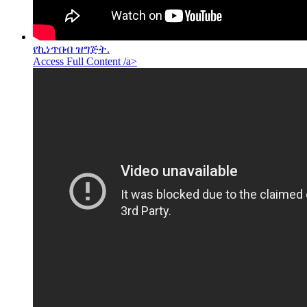
የኪነጥበብ ዝግጅት.
Access Full Content /a>