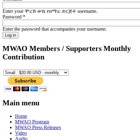
Enter your ሞረሽ ወገኔ የዐማራ ድርጅት username.
Password
*
Enter the password that accompanies your username.
MWAO Members / Supporters Monthly
Contribution
Main menu
Home
MWAO Program
MWAO Press Releases
Video
Audio