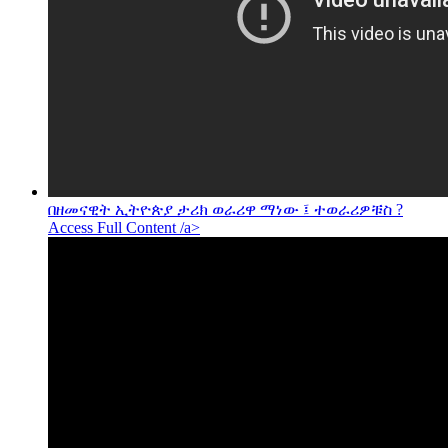
በዘመናዊት ኢትዮጵያ ታሪክ ወራሪዋ ማነው ፤ ተወራሪዎቹስ ?
Access Full Content /a>