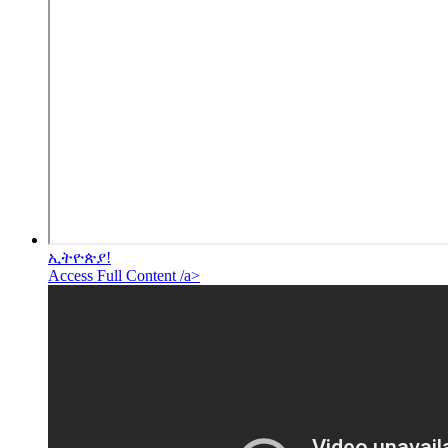
ኢትዮጵያ!
Access Full Content /a>