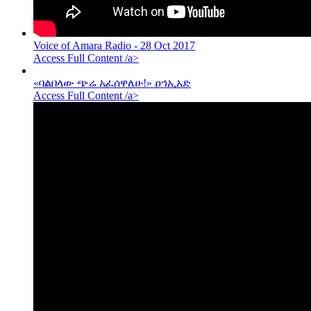
Voice of Amara Radio - 28 Oct 2017
Access Full Content /a>
«ባልበላው ጭሬ አፈሰዋለሁ!» ዐኅኢአድ
Access Full Content /a>