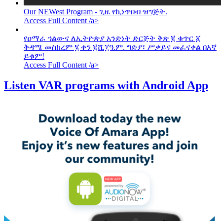
Our NEWest Program - ጊዜ የኪነጥበብ ዝግጅት.
Access Full Content /a>
የዐማራ ኅልውና ለኢትዮጵያ አንድነት ድርጅት ቅጽ ፪ ቁጥር ፩
ቅዳሜ መስከረም ፮ ቀን ፪ሺ፲ዓ.ም. ግድያ፣ ሥቃይና መፈናቀል በእኛ
ይቁም!
Access Full Content /a>
Listen VAR programs with Android App