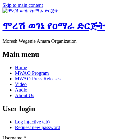
Skip to main content
ሞረሽ ወገኔ የዐማራ ድርጅት
Moresh Wegenie Amara Organization
Main menu
Home
MWAO Program
MWAO Press Releases
Video
Audio
About Us
User login
Log in
(active tab)
Request new password
Username
*