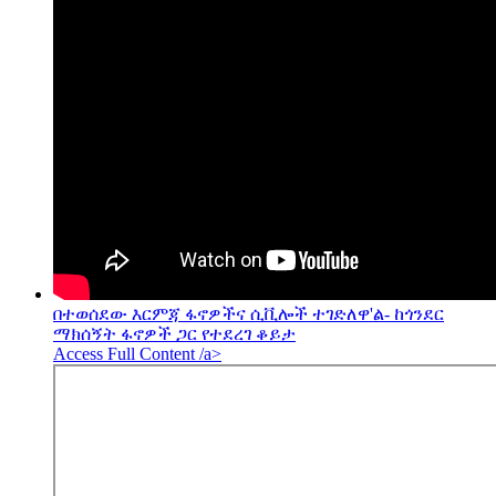
በተወሰደው እርምጃ ፋኖዎችና ሲቪሎች ተገድለዋ'ል- ከጎንደር
ማክሰኝት ፋኖዎች ጋር የተደረገ ቆይታ
Access Full Content /a>