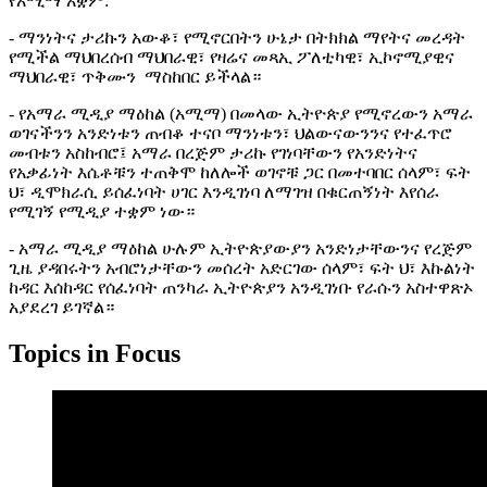
የአሚማ አቋም:
- ማንነትና ታሪኩን አውቆ፣ የሚኖርበትን ሁኔታ በትክክል ማየትና መረዳት
የሚችል ማህበረሰብ ማህበራዊ፣ የዛሬና መጻኢ ፖለቲካዊ፣ ኢኮኖሚያዊና
ማህበራዊ፣ ጥቅሙን ማስከበር ይችላል።
- የአማራ ሚዲያ ማዕከል (አሚማ) በመላው ኢትዮጵያ የሚኖረውን አማራ
ወገናችንን አንድነቱን ጠብቆ ተናቦ ማንነቱን፣ ህልውናውንንና የተፈጥሮ
መብቱን አስከብሮ፤ አማራ በረጅም ታሪኩ የገነባቸውን የአንድነትና
የአቃፊነት እሴቶቹን ተጠቅሞ ከለሎች ወገኖቹ ጋር በመተባበር ሰላም፣ ፍት
ህ፣ ዲሞክራሲ ይሰፈነባት ሀገር እንዲገነባ ለማገዝ በቁርጠኝነት እየሰራ
የሚገኝ የሚዲያ ተቋም ነው።
- አማራ ሚዲያ ማዕከል ሁሉም ኢትዮጵያውያን አንድነታቸውንና የረጅም
ጊዜ ያዳበሩትን አብሮነታቸውን መሰረት አድርገው ሰላም፣ ፍት ህ፣ እኩልነት
ከዳር እሰከዳር የሰፈነባት ጠንካራ ኢትዮጵያን አንዲገነቡ የራሱን አስተዋጽኦ
አያደረገ ይገኛል።
Topics in Focus