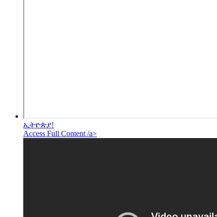
ኢትዮጵያ!
Access Full Content /a>