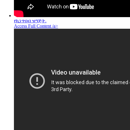
የኪነጥበብ ዝግጅት.
Access Full Content /a>