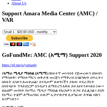
About Us
Support Amara Media Center (AMC) /
VAR
GoFundMe: AMC (አሚማ) Support 2020
https://gf.me/u/yqmagb
የ
አማራ ሚዲያ ማዕከል (አሚማ)
በከፍተኛ መነሳሳት የጀመረውን ህዝብን
የማሳወቅ፣ የማስተማርና ወቅታዊ መረጃን የማቅረብ አገልግሎት በጥራትና
በስፋት አሳድጎ ለመቀጠል፣ እንዲሁም ለወገናችን ያለው ተደራሽነት
በሳትላይት ፕላትፎርም እንዲሆን ለማድረግ እቅድ ይዞ እየተንቀሳቀሰ ነው።
ለዚህም መሳካት የአማራ ሚዲያ ማእከል የእርስዎን ድጋፍ ይፈልጋል። ይህን
የአማራ ተቋም ለማጠንከር ሁሉም ኢትዮጵያዊ ሊደግፈው ይገባል ብለን
እናምናለን።