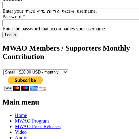
Enter your ሞረሽ ወገኔ የዐማራ ድርጅት username.
Password
*
Enter the password that accompanies your username.
MWAO Members / Supporters Monthly
Contribution
Main menu
Home
MWAO Program
MWAO Press Releases
Video
Audio