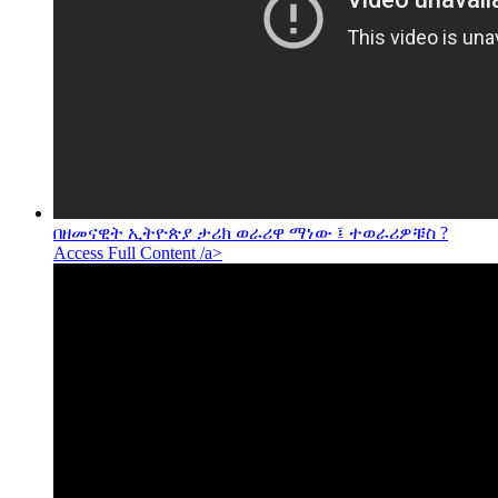
በዘመናዊት ኢትዮጵያ ታሪክ ወራሪዋ ማነው ፤ ተወራሪዎቹስ ?
Access Full Content /a>