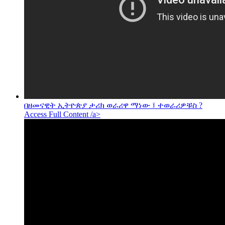
በዘመናዊት ኢትዮጵያ ታሪክ ወራሪዋ ማነው ፤ ተወራሪዎቹስ ?
Access Full Content /a>