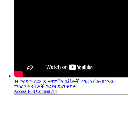
በተወሰደው እርምጃ ፋኖዎችና ሲቪሎች ተገድለዋ'ል- ከጎንደር
ማክሰኝት ፋኖዎች ጋር የተደረገ ቆይታ
Access Full Content /a>