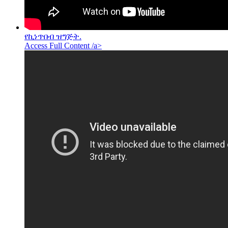
የኪነጥበብ ዝግጅት.
Access Full Content /a>