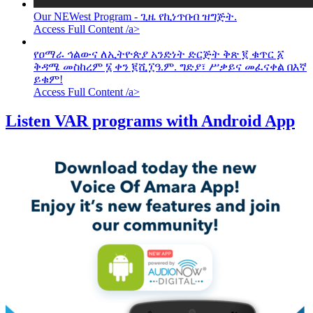
Our NEWest Program - ጊዜ የኪነጥበብ ዝግጅት.
Access Full Content /a>
የዐማራ ኅልውና ለኢትዮጵያ አንድነት ድርጅት ቅጽ ፪ ቁጥር ፩
ቅዳሜ መስከረም ፮ ቀን ፪ሺ፲ዓ.ም. ግድያ፣ ሥቃይና መፈናቀል በእኛ
ይቁም!
Access Full Content /a>
Listen VAR programs with Android App