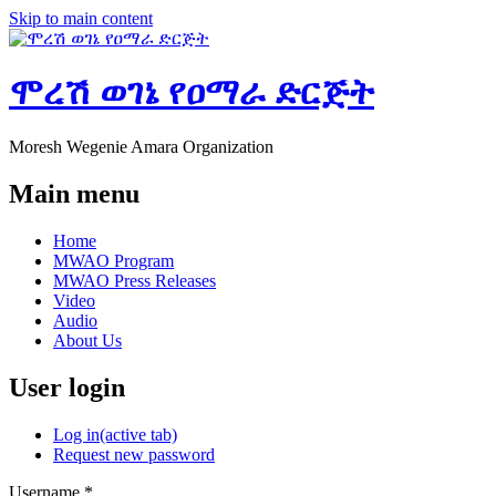
Skip to main content
ሞረሽ ወገኔ የዐማራ ድርጅት
Moresh Wegenie Amara Organization
Main menu
Home
MWAO Program
MWAO Press Releases
Video
Audio
About Us
User login
Log in
(active tab)
Request new password
Username
*