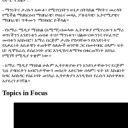
የአሚማ አቋም:
- ማንነትና ታሪኩን አውቆ፣ የሚኖርበትን ሁኔታ በትክክል ማየትና መረዳት
የሚችል ማህበረሰብ ማህበራዊ፣ የዛሬና መጻኢ ፖለቲካዊ፣ ኢኮኖሚያዊና
ማህበራዊ፣ ጥቅሙን ማስከበር ይችላል።
- የአማራ ሚዲያ ማዕከል (አሚማ) በመላው ኢትዮጵያ የሚኖረውን አማራ
ወገናችንን አንድነቱን ጠብቆ ተናቦ ማንነቱን፣ ህልውናውንንና የተፈጥሮ
መብቱን አስከብሮ፤ አማራ በረጅም ታሪኩ የገነባቸውን የአንድነትና
የአቃፊነት እሴቶቹን ተጠቅሞ ከለሎች ወገኖቹ ጋር በመተባበር ሰላም፣ ፍት
ህ፣ ዲሞክራሲ ይሰፈነባት ሀገር እንዲገነባ ለማገዝ በቁርጠኝነት እየሰራ
የሚገኝ የሚዲያ ተቋም ነው።
- አማራ ሚዲያ ማዕከል ሁሉም ኢትዮጵያውያን አንድነታቸውንና የረጅም
ጊዜ ያዳበሩትን አብሮነታቸውን መሰረት አድርገው ሰላም፣ ፍት ህ፣ እኩልነት
ከዳር እሰከዳር የሰፈነባት ጠንካራ ኢትዮጵያን አንዲገነቡ የራሱን አስተዋጽኦ
አያደረገ ይገኛል።
Topics in Focus