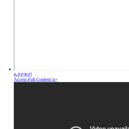
ኢትዮጵያ!
Access Full Content /a>