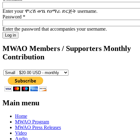
Enter your ሞረሽ ወገኔ የዐማራ ድርጅት username.
Password
*
Enter the password that accompanies your username.
MWAO Members / Supporters Monthly
Contribution
Main menu
Home
MWAO Program
MWAO Press Releases
Video
Audio