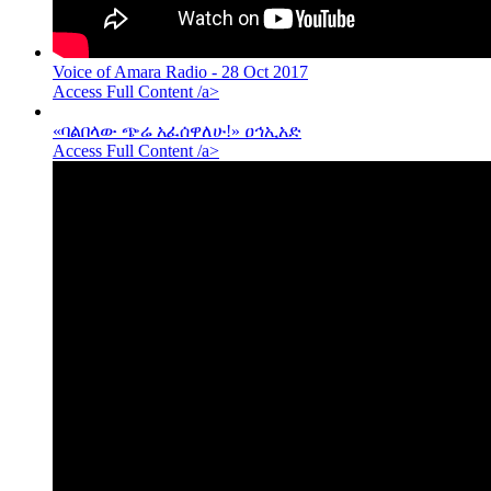
Voice of Amara Radio - 28 Oct 2017
Access Full Content /a>
«ባልበላው ጭሬ አፈሰዋለሁ!» ዐኅኢአድ
Access Full Content /a>