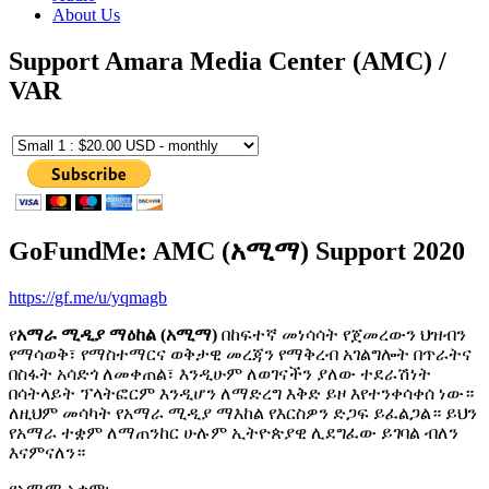
About Us
Support Amara Media Center (AMC) /
VAR
GoFundMe: AMC (አሚማ) Support 2020
https://gf.me/u/yqmagb
የ
አማራ ሚዲያ ማዕከል (አሚማ)
በከፍተኛ መነሳሳት የጀመረውን ህዝብን
የማሳወቅ፣ የማስተማርና ወቅታዊ መረጃን የማቅረብ አገልግሎት በጥራትና
በስፋት አሳድጎ ለመቀጠል፣ እንዲሁም ለወገናችን ያለው ተደራሽነት
በሳትላይት ፕላትፎርም እንዲሆን ለማድረግ እቅድ ይዞ እየተንቀሳቀሰ ነው።
ለዚህም መሳካት የአማራ ሚዲያ ማእከል የእርስዎን ድጋፍ ይፈልጋል። ይህን
የአማራ ተቋም ለማጠንከር ሁሉም ኢትዮጵያዊ ሊደግፈው ይገባል ብለን
እናምናለን።