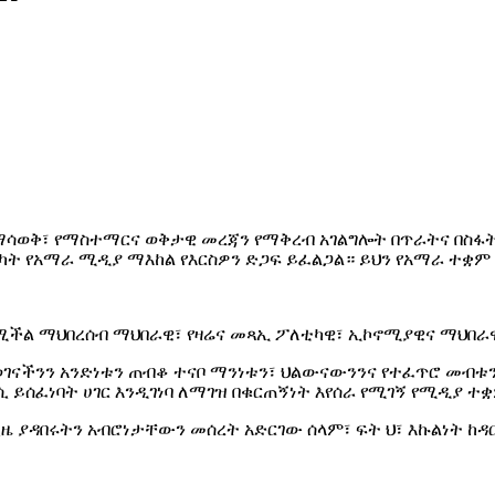
ማሳወቅ፣ የማስተማርና ወቅታዊ መረጃን የማቅረብ አገልግሎት በጥራትና በስፋት
ሳካት የአማራ ሚዲያ ማእከል የእርስዎን ድጋፍ ይፈልጋል። ይህን የአማራ ተቋ
የሚችል ማህበረሰብ ማህበራዊ፣ የዛሬና መጻኢ ፖለቲካዊ፣ ኢኮኖሚያዊና ማህበ
ናችንን አንድነቱን ጠብቆ ተናቦ ማንነቱን፣ ህልውናውንንና የተፈጥሮ መብቱን 
 ይሰፈነባት ሀገር እንዲገነባ ለማገዝ በቁርጠኝነት እየሰራ የሚገኝ የሚዲያ ተ
ያዳበሩትን አብሮነታቸውን መሰረት አድርገው ሰላም፣ ፍት ህ፣ እኩልነት ከዳር 