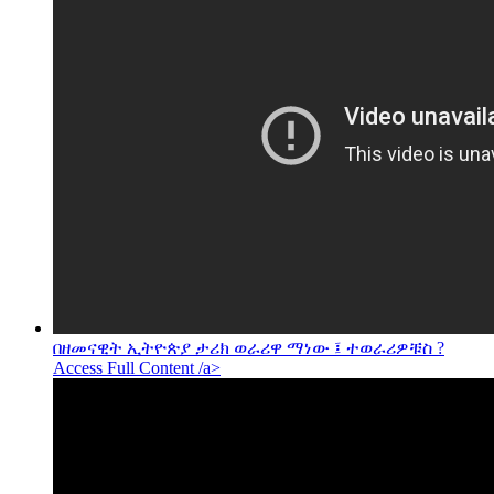
በዘመናዊት ኢትዮጵያ ታሪክ ወራሪዋ ማነው ፤ ተወራሪዎቹስ ?
Access Full Content /a>