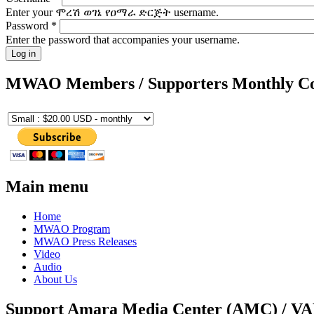
Enter your ሞረሽ ወገኔ የዐማራ ድርጅት username.
Password
*
Enter the password that accompanies your username.
MWAO Members / Supporters Monthly Co
Main menu
Home
MWAO Program
MWAO Press Releases
Video
Audio
About Us
Support Amara Media Center (AMC) / V