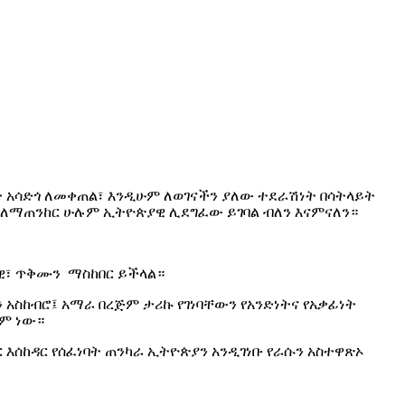
 አሳድጎ ለመቀጠል፣ እንዲሁም ለወገናችን ያለው ተደራሽነት በሳትላይት
ም ለማጠንከር ሁሉም ኢትዮጵያዊ ሊደግፈው ይገባል ብለን እናምናለን።
ራዊ፣ ጥቅሙን ማስከበር ይችላል።
አስከብሮ፤ አማራ በረጅም ታሪኩ የገነባቸውን የአንድነትና የአቃፊነት
ቋም ነው።
እሰከዳር የሰፈነባት ጠንካራ ኢትዮጵያን አንዲገነቡ የራሱን አስተዋጽኦ