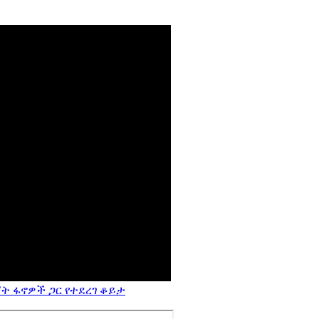
ት ፋኖዎች ጋር የተደረገ ቆይታ