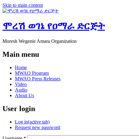
Skip to main content
ሞረሽ ወገኔ የዐማራ ድርጅት
Moresh Wegenie Amara Organization
Main menu
Home
MWAO Program
MWAO Press Releases
Video
Audio
About Us
User login
Log in
(active tab)
Request new password
Username
*