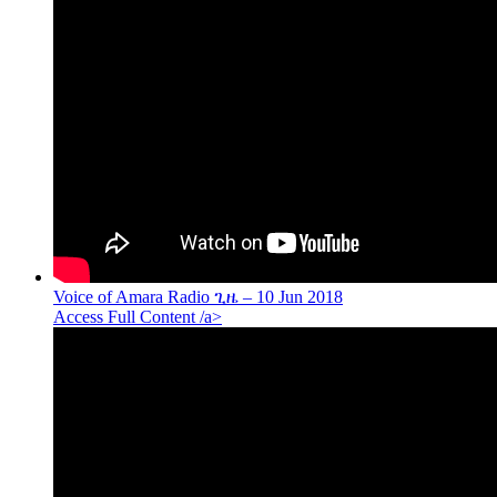
Voice of Amara Radio ጊዜ – 10 Jun 2018
Access Full Content /a>