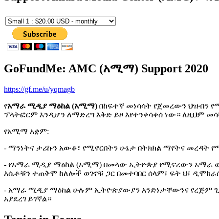
GoFundMe: AMC (አሚማ) Support 2020
https://gf.me/u/yqmagb
የ
አማራ ሚዲያ ማዕከል (አሚማ)
በከፍተኛ መነሳሳት የጀመረውን ህዝብን የ
ፕላትፎርም እንዲሆን ለማድረግ እቅድ ይዞ እየተንቀሳቀሰ ነው። ለዚህም መ
የአሚማ አቋም:
- ማንነትና ታሪኩን አውቆ፣ የሚኖርበትን ሁኔታ በትክክል ማየትና መረዳት 
- የአማራ ሚዲያ ማዕከል (አሚማ) በመላው ኢትዮጵያ የሚኖረውን አማራ ወገ
እሴቶቹን ተጠቅሞ ከለሎች ወገኖቹ ጋር በመተባበር ሰላም፣ ፍት ህ፣ ዲሞክራሲ
- አማራ ሚዲያ ማዕከል ሁሉም ኢትዮጵያውያን አንድነታቸውንና የረጅም ጊዜ 
አያደረገ ይገኛል።