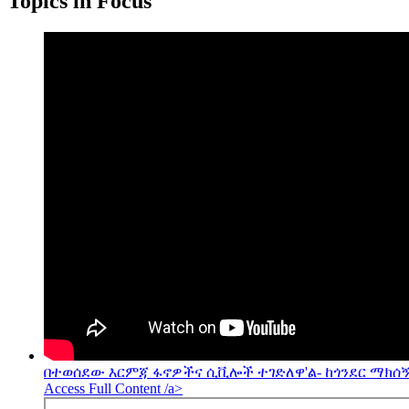
Topics in Focus
በተወሰደው እርምጃ ፋኖዎችና ሲቪሎች ተገድለዋ'ል- ከጎንደር ማክሰኝ
Access Full Content /a>