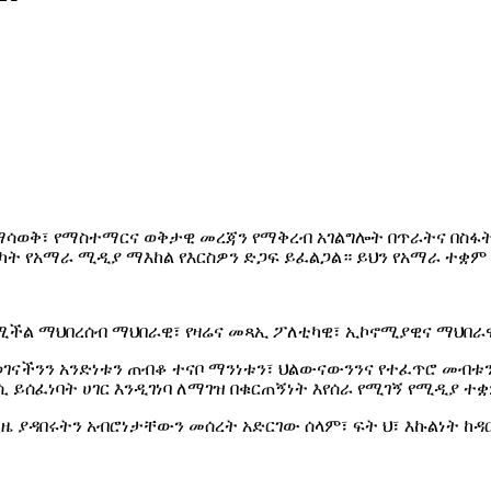
ማሳወቅ፣ የማስተማርና ወቅታዊ መረጃን የማቅረብ አገልግሎት በጥራትና በስፋት
ሳካት የአማራ ሚዲያ ማእከል የእርስዎን ድጋፍ ይፈልጋል። ይህን የአማራ ተቋ
የሚችል ማህበረሰብ ማህበራዊ፣ የዛሬና መጻኢ ፖለቲካዊ፣ ኢኮኖሚያዊና ማህበ
ናችንን አንድነቱን ጠብቆ ተናቦ ማንነቱን፣ ህልውናውንንና የተፈጥሮ መብቱን 
 ይሰፈነባት ሀገር እንዲገነባ ለማገዝ በቁርጠኝነት እየሰራ የሚገኝ የሚዲያ ተ
ያዳበሩትን አብሮነታቸውን መሰረት አድርገው ሰላም፣ ፍት ህ፣ እኩልነት ከዳር 