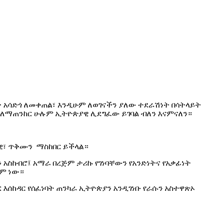
 አሳድጎ ለመቀጠል፣ እንዲሁም ለወገናችን ያለው ተደራሽነት በሳትላይት
ም ለማጠንከር ሁሉም ኢትዮጵያዊ ሊደግፈው ይገባል ብለን እናምናለን።
ራዊ፣ ጥቅሙን ማስከበር ይችላል።
አስከብሮ፤ አማራ በረጅም ታሪኩ የገነባቸውን የአንድነትና የአቃፊነት
ቋም ነው።
እሰከዳር የሰፈነባት ጠንካራ ኢትዮጵያን አንዲገነቡ የራሱን አስተዋጽኦ