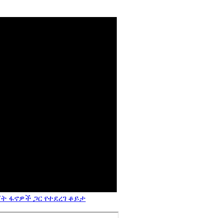
ት ፋኖዎች ጋር የተደረገ ቆይታ