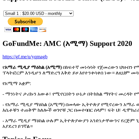
GoFundMe: AMC (አሚማ) Support 2020
https://gf.me/u/yqmagb
የ
አማራ ሚዲያ ማዕከል (አሚማ)
በከፍተኛ መነሳሳት የጀመረውን ህዝብን የ
ፕላትፎርም እንዲሆን ለማድረግ እቅድ ይዞ እየተንቀሳቀሰ ነው። ለዚህም መ
የአሚማ አቋም:
- ማንነትና ታሪኩን አውቆ፣ የሚኖርበትን ሁኔታ በትክክል ማየትና መረዳት 
- የአማራ ሚዲያ ማዕከል (አሚማ) በመላው ኢትዮጵያ የሚኖረውን አማራ ወገ
እሴቶቹን ተጠቅሞ ከለሎች ወገኖቹ ጋር በመተባበር ሰላም፣ ፍት ህ፣ ዲሞክራሲ
- አማራ ሚዲያ ማዕከል ሁሉም ኢትዮጵያውያን አንድነታቸውንና የረጅም ጊዜ 
አያደረገ ይገኛል።