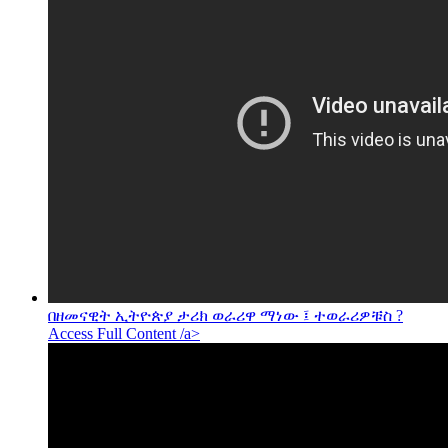
በዘመናዊት ኢትዮጵያ ታሪክ ወራሪዋ ማነው ፤ ተወራሪዎቹስ ?
Access Full Content /a>