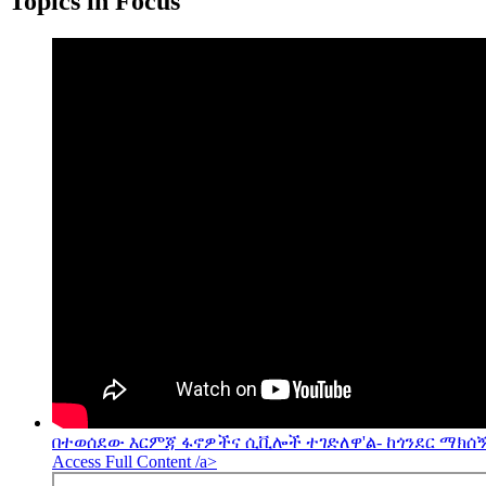
Topics in Focus
በተወሰደው እርምጃ ፋኖዎችና ሲቪሎች ተገድለዋ'ል- ከጎንደር ማክሰኝ
Access Full Content /a>