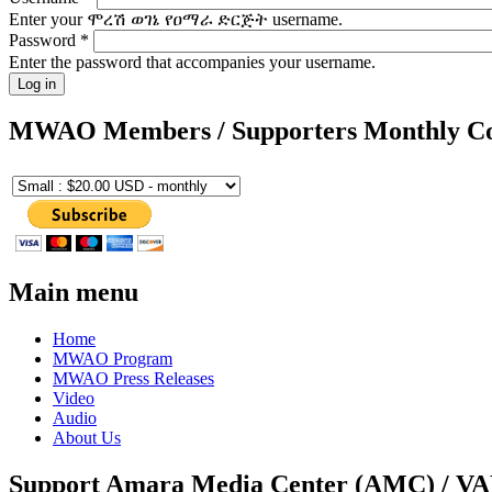
Enter your ሞረሽ ወገኔ የዐማራ ድርጅት username.
Password
*
Enter the password that accompanies your username.
MWAO Members / Supporters Monthly Co
Main menu
Home
MWAO Program
MWAO Press Releases
Video
Audio
About Us
Support Amara Media Center (AMC) / V