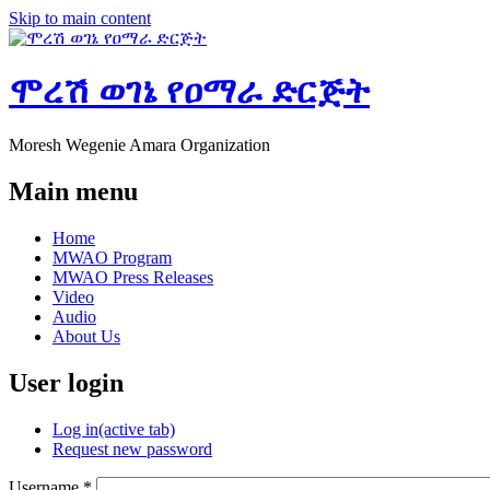
Skip to main content
ሞረሽ ወገኔ የዐማራ ድርጅት
Moresh Wegenie Amara Organization
Main menu
Home
MWAO Program
MWAO Press Releases
Video
Audio
About Us
User login
Log in
(active tab)
Request new password
Username
*