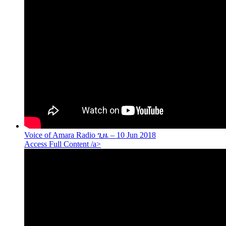
Voice of Amara Radio ጊዜ – 10 Jun 2018
Access Full Content /a>