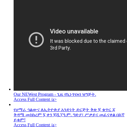
Our NEWest Program - ጊዜ የኪነጥበብ ዝግጅት.
Access Full Content /a>
የዐማራ ኅልውና ለኢትዮጵያ አንድነት ድርጅት ቅጽ ፪ ቁጥር ፩
ቅዳሜ መስከረም ፮ ቀን ፪ሺ፲ዓ.ም. ግድያ፣ ሥቃይና መፈናቀል በእኛ
ይቁም!
Access Full Content /a>