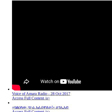
Voice of Amara Radio - 28 Oct 2017
Access Full Content /a>
«ባልበላው ጭሬ አፈሰዋለሁ!» ዐኅኢአድ
Access Full Content /a>