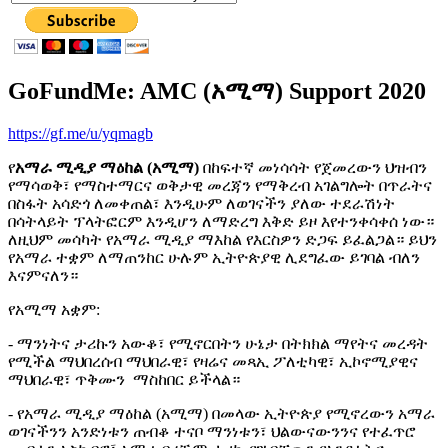
GoFundMe: AMC (አሚማ) Support 2020
https://gf.me/u/yqmagb
የ
አማራ ሚዲያ ማዕከል (አሚማ)
በከፍተኛ መነሳሳት የጀመረውን ህዝብን
የማሳወቅ፣ የማስተማርና ወቅታዊ መረጃን የማቅረብ አገልግሎት በጥራትና
በስፋት አሳድጎ ለመቀጠል፣ እንዲሁም ለወገናችን ያለው ተደራሽነት
በሳትላይት ፕላትፎርም እንዲሆን ለማድረግ እቅድ ይዞ እየተንቀሳቀሰ ነው።
ለዚህም መሳካት የአማራ ሚዲያ ማእከል የእርስዎን ድጋፍ ይፈልጋል። ይህን
የአማራ ተቋም ለማጠንከር ሁሉም ኢትዮጵያዊ ሊደግፈው ይገባል ብለን
እናምናለን።
የአሚማ አቋም:
- ማንነትና ታሪኩን አውቆ፣ የሚኖርበትን ሁኔታ በትክክል ማየትና መረዳት
የሚችል ማህበረሰብ ማህበራዊ፣ የዛሬና መጻኢ ፖለቲካዊ፣ ኢኮኖሚያዊና
ማህበራዊ፣ ጥቅሙን ማስከበር ይችላል።
- የአማራ ሚዲያ ማዕከል (አሚማ) በመላው ኢትዮጵያ የሚኖረውን አማራ
ወገናችንን አንድነቱን ጠብቆ ተናቦ ማንነቱን፣ ህልውናውንንና የተፈጥሮ