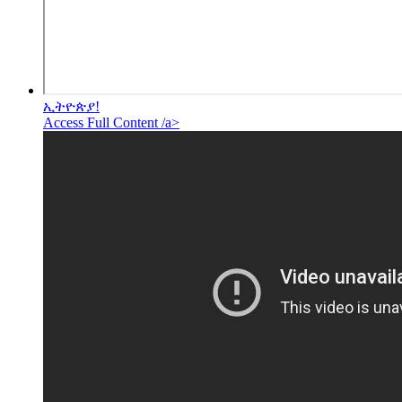
ኢትዮጵያ!
Access Full Content /a>