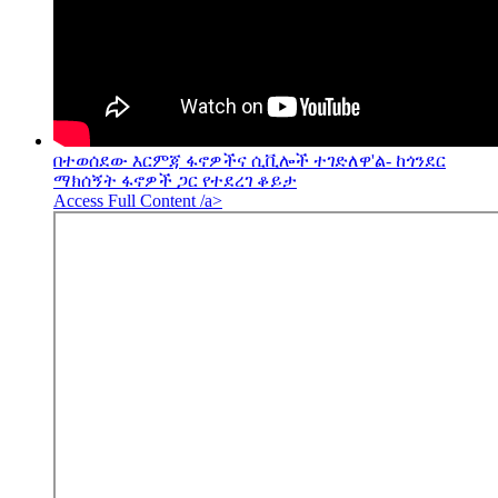
በተወሰደው እርምጃ ፋኖዎችና ሲቪሎች ተገድለዋ'ል- ከጎንደር
ማክሰኝት ፋኖዎች ጋር የተደረገ ቆይታ
Access Full Content /a>