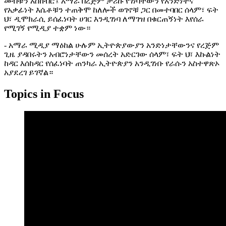
መብቱን አስከብሮ፤ አማራ በረጅም ታሪኩ የገነባቸውን የአንድነትና
የአቃፊነት እሴቶቹን ተጠቅሞ ከለሎች ወገኖቹ ጋር በመተባበር ሰላም፣ ፍት
ህ፣ ዲሞክራሲ ይሰፈነባት ሀገር እንዲገነባ ለማገዝ በቁርጠኝነት እየሰራ
የሚገኝ የሚዲያ ተቋም ነው።
- አማራ ሚዲያ ማዕከል ሁሉም ኢትዮጵያውያን አንድነታቸውንና የረጅም
ጊዜ ያዳበሩትን አብሮነታቸውን መሰረት አድርገው ሰላም፣ ፍት ህ፣ እኩልነት
ከዳር እሰከዳር የሰፈነባት ጠንካራ ኢትዮጵያን አንዲገነቡ የራሱን አስተዋጽኦ
አያደረገ ይገኛል።
Topics in Focus