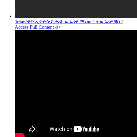
በዘመናዊት ኢትዮጵያ ታሪክ ወራሪዋ ማነው ፤ ተወራሪዎቹስ ?
Access Full Content /a>