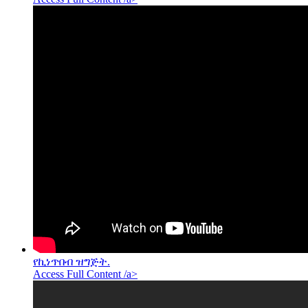
የኪነጥበብ ዝግጅት.
Access Full Content /a>