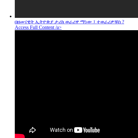
በዘመናዊት ኢትዮጵያ ታሪክ ወራሪዋ ማነው ፤ ተወራሪዎቹስ ?
Access Full Content /a>