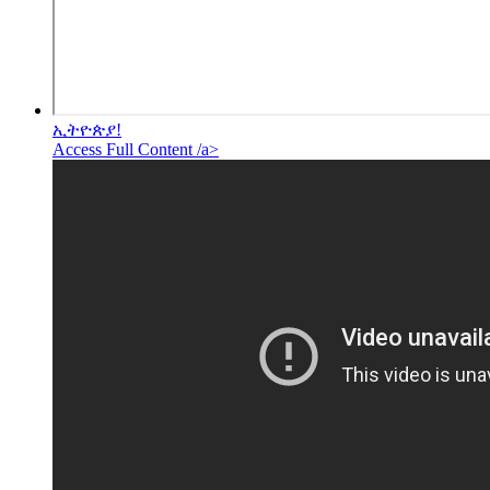
ኢትዮጵያ!
Access Full Content /a>