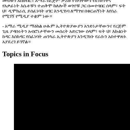
መብቱን አስከብሮ፤ አማራ በረጅም ታሪኩ የገነባቸውን የአንድነትና
የአቃፊነት እሴቶቹን ተጠቅሞ ከለሎች ወገኖቹ ጋር በመተባበር ሰላም፣ ፍት
ህ፣ ዲሞክራሲ ይሰፈነባት ሀገር እንዲገነባ ለማገዝ በቁርጠኝነት እየሰራ
የሚገኝ የሚዲያ ተቋም ነው።
- አማራ ሚዲያ ማዕከል ሁሉም ኢትዮጵያውያን አንድነታቸውንና የረጅም
ጊዜ ያዳበሩትን አብሮነታቸውን መሰረት አድርገው ሰላም፣ ፍት ህ፣ እኩልነት
ከዳር እሰከዳር የሰፈነባት ጠንካራ ኢትዮጵያን አንዲገነቡ የራሱን አስተዋጽኦ
አያደረገ ይገኛል።
Topics in Focus