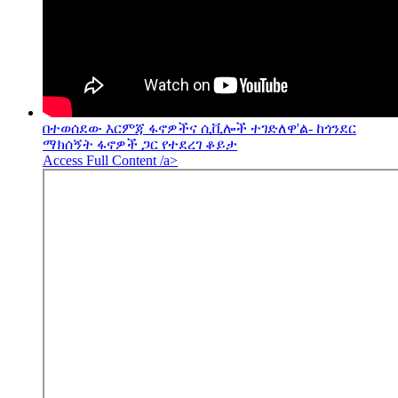
በተወሰደው እርምጃ ፋኖዎችና ሲቪሎች ተገድለዋ'ል- ከጎንደር
ማክሰኝት ፋኖዎች ጋር የተደረገ ቆይታ
Access Full Content /a>