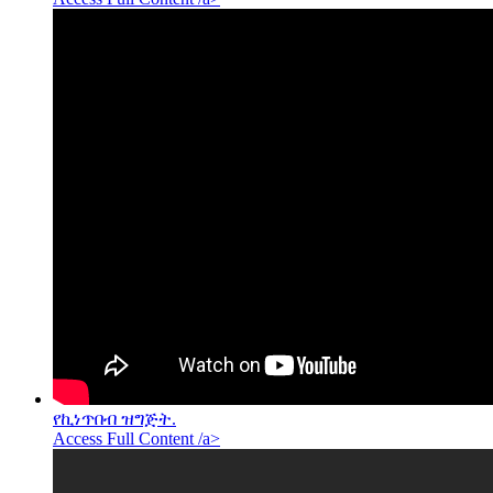
የኪነጥበብ ዝግጅት.
Access Full Content /a>