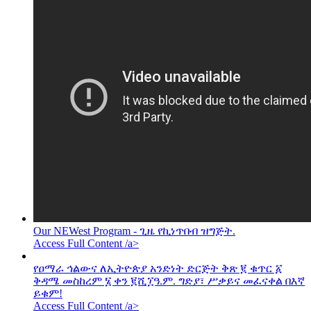
Our NEWest Program - ጊዜ የኪነጥበብ ዝግጅት.
Access Full Content /a>
የዐማራ ኅልውና ለኢትዮጵያ አንድነት ድርጅት ቅጽ ፪ ቁጥር ፩
ቅዳሜ መስከረም ፮ ቀን ፪ሺ፲ዓ.ም. ግድያ፣ ሥቃይና መፈናቀል በእኛ
ይቁም!
Access Full Content /a>