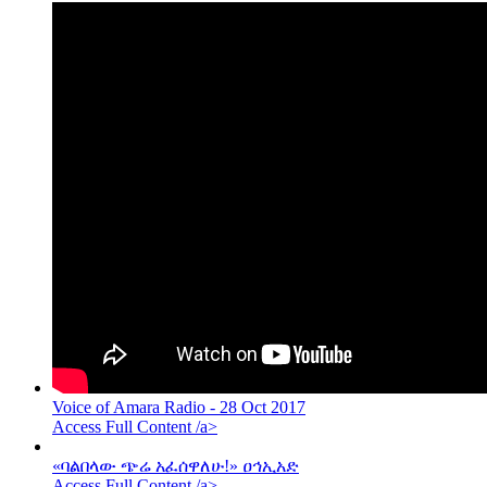
Voice of Amara Radio - 28 Oct 2017
Access Full Content /a>
«ባልበላው ጭሬ አፈሰዋለሁ!» ዐኅኢአድ
Access Full Content /a>