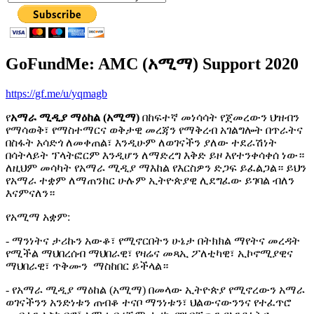
GoFundMe: AMC (አሚማ) Support 2020
https://gf.me/u/yqmagb
የ
አማራ ሚዲያ ማዕከል (አሚማ)
በከፍተኛ መነሳሳት የጀመረውን ህዝብን
የማሳወቅ፣ የማስተማርና ወቅታዊ መረጃን የማቅረብ አገልግሎት በጥራትና
በስፋት አሳድጎ ለመቀጠል፣ እንዲሁም ለወገናችን ያለው ተደራሽነት
በሳትላይት ፕላትፎርም እንዲሆን ለማድረግ እቅድ ይዞ እየተንቀሳቀሰ ነው።
ለዚህም መሳካት የአማራ ሚዲያ ማእከል የእርስዎን ድጋፍ ይፈልጋል። ይህን
የአማራ ተቋም ለማጠንከር ሁሉም ኢትዮጵያዊ ሊደግፈው ይገባል ብለን
እናምናለን።
የአሚማ አቋም:
- ማንነትና ታሪኩን አውቆ፣ የሚኖርበትን ሁኔታ በትክክል ማየትና መረዳት
የሚችል ማህበረሰብ ማህበራዊ፣ የዛሬና መጻኢ ፖለቲካዊ፣ ኢኮኖሚያዊና
ማህበራዊ፣ ጥቅሙን ማስከበር ይችላል።
- የአማራ ሚዲያ ማዕከል (አሚማ) በመላው ኢትዮጵያ የሚኖረውን አማራ
ወገናችንን አንድነቱን ጠብቆ ተናቦ ማንነቱን፣ ህልውናውንንና የተፈጥሮ